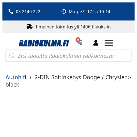
03 2140 222
Ma-pe 9-17 La 10-14
Ilmainen toimitus yli 140€ tilauksiin
0
Bluetooth-kaiuttimet
PA-laitteet ja karaoke
Roberts Radio
Autohifi
/
2-DIN Soitinkehys Dodge / Chrysler >
black