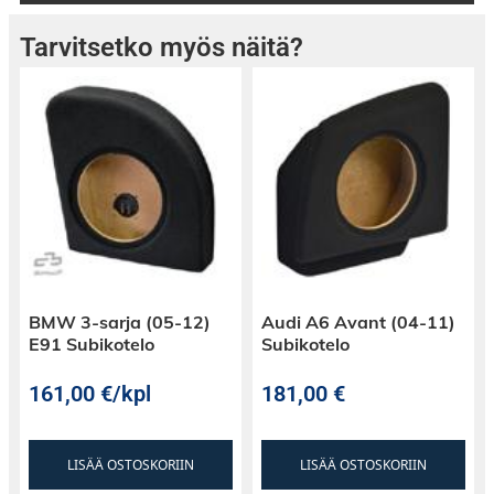
Tarvitsetko myös näitä?
BMW 3-sarja (05-12)
Audi A6 Avant (04-11)
E91 Subikotelo
Subikotelo
161,00
€
/kpl
181,00
€
LISÄÄ OSTOSKORIIN
LISÄÄ OSTOSKORIIN