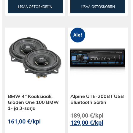
LISÄÄ OSTOSKORIIN
LISÄÄ OSTOSKORIIN
Ale!
BMW 4″ Koaksiaali,
Alpine UTE-200BT USB
Gladen One 100 BMW
Bluetooth Soitin
1- ja 3-sarja
189,00
€
/kpl
161,00
€
/kpl
129,00
€
/kpl