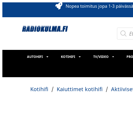
Nopea toimitus jopa 1-3 päiväss
AUTOHIFI
KOTIHIFI
TV/VIDEO
PRO
Kotihifi
/
Kaiuttimet kotihifi
/
Aktiivis