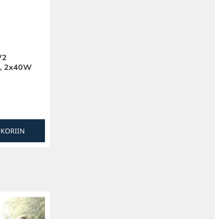
V2
eo, 2x40W
SKORIIN