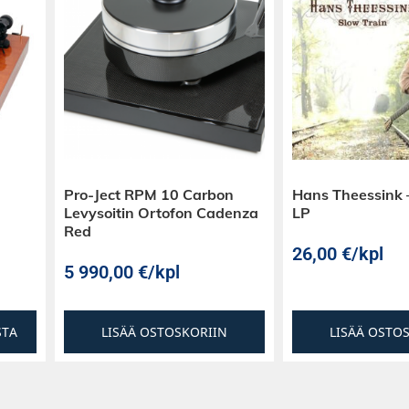
Pro-Ject RPM 10 Carbon
Hans Theessink 
Levysoitin Ortofon Cadenza
LP
Red
26,00
€
/kpl
5 990,00
€
/kpl
STA
LISÄÄ OSTOSKORIIN
LISÄÄ OSTO