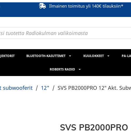
ä
Ilmainen toimitus yli 140€ tilauksiin*
JEKTORIT
BLUETOOTH-KAIUTTIMET
KUULOKKEET
PA-LA
ROBERTS RADIO
et subwooferit
/
12"
/
SVS PB2000PRO 12″ Akt. Sub
SVS PB2000PRO 1