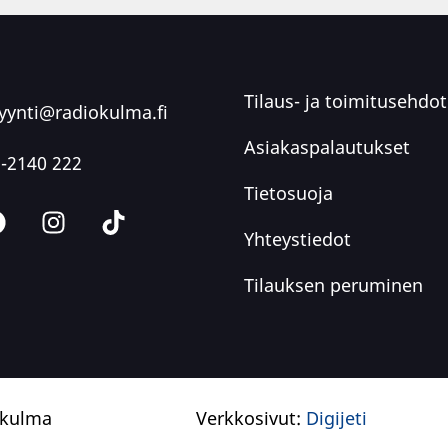
Tilaus- ja toimitusehdot
ynti@radiokulma.fi
Asiakaspalautukset
-2140 222
Tietosuoja
Yhteystiedot
Tilauksen peruminen
okulma
Verkkosivut:
Digijeti