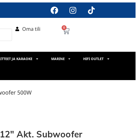
Oma tili
0
ITTEET JA KARAOKE
MARINE
HIFI OUTLET
woofer 500W
2″ Akt. Subwoofer