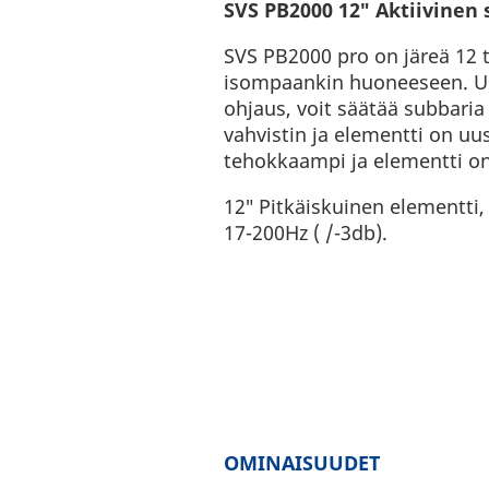
SVS PB2000 12″ Aktiivine
SVS PB2000 pro on järeä 12 
isompaankin huoneeseen. Uu
ohjaus, voit säätää subbaria
vahvistin ja elementti on uus
tehokkaampi ja elementti on
12″ Pitkäiskuinen elementti
17-200Hz ( /-3db).
OMINAISUUDET