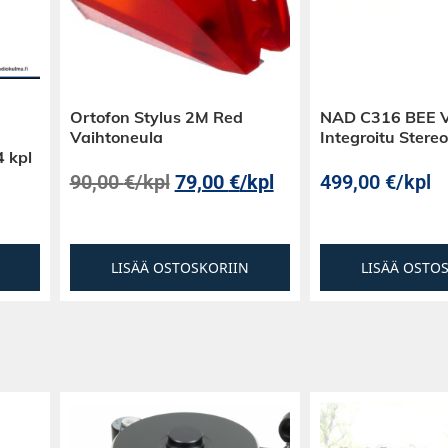
Ortofon Stylus 2M Red
NAD C316 BEE 
Vaihtoneula
Integroitu Ster
4 kpl
90,00
€
/kpl
79,00
€
/kpl
499,00
€
/kpl
LISÄÄ OSTOSKORIIN
LISÄÄ OSTO