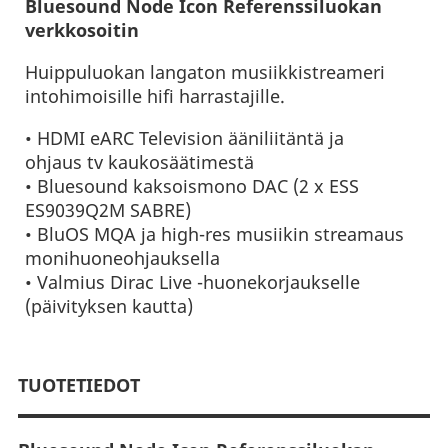
Bluesound Node Icon Referenssiluokan
verkkosoitin
Huippuluokan langaton musiikkistreameri
intohimoisille hifi harrastajille.
• HDMI eARC Television ääniliitäntä ja
ohjaus tv kaukosäätimestä
• Bluesound kaksoismono DAC (2 x ESS
ES9039Q2M SABRE)
• BluOS MQA ja high-res musiikin streamaus
monihuoneohjauksella
• Valmius Dirac Live -huonekorjaukselle
(päivityksen kautta)
TUOTETIEDOT