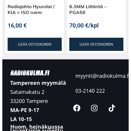
Radiojohto Hyundai /
6.3MM Liitäntä –
KIA > ISO norm
PGA58
16,00
€
70,00
€
/kpl
LISÄÄ OSTOSKORIIN
LISÄÄ OSTOSKORIIN
myynti@radiokulma.fi
Tampereen myymälä
03-2140 222
Satamakatu 2
33200 Tampere
MA-PE 9-17
LA 10-15
Huom. heinäkuussa
lauantaisin suljettu