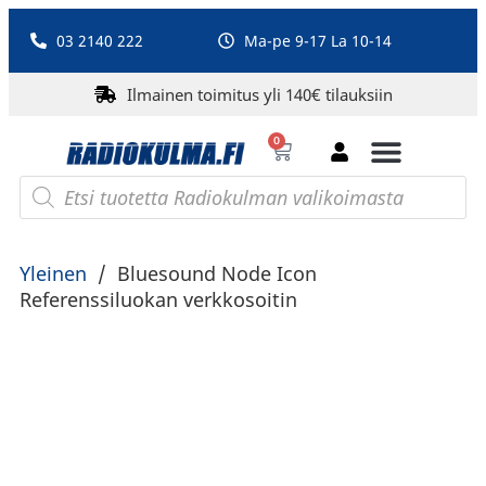
03 2140 222
Ma-pe 9-17 La 10-14
Ilmainen toimitus yli 140€ tilauksiin
0
Bluetooth-kaiuttimet
PA-laitteet ja karaoke
Roberts Radio
Yleinen
/
Bluesound Node Icon
Referenssiluokan verkkosoitin