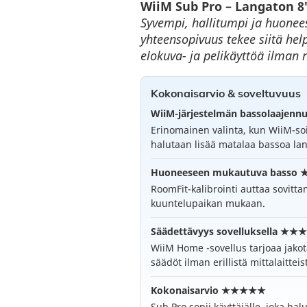
WiiM Sub Pro – Langaton 8
Syvempi, hallitumpi ja huone
yhteensopivuus tekee siitä hel
elokuva- ja pelikäyttöä ilman 
Kokonaisarvio & soveltuvuus
WiiM-järjestelmän bassolaaje
Erinomainen valinta, kun WiiM-soi
halutaan lisää matalaa bassoa lang
Huoneeseen mukautuva bass
RoomFit-kalibrointi auttaa sovitt
kuuntelupaikan mukaan.
Säädettävyys sovelluksella ★
WiiM Home -sovellus tarjoaa jakot
säädöt ilman erillistä mittalaitteis
Kokonaisarvio ★★★★★
Sub Pro sopii käyttäjälle, joka h