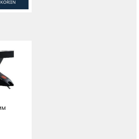
SKORIIN
 MM