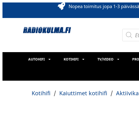
Nopea toimitus jopa 1-3 päiväss
AUTOHIFI
KOTIHIFI
TV/VIDEO
PRO
Kotihifi
/
Kaiuttimet kotihifi
/
Aktiivik