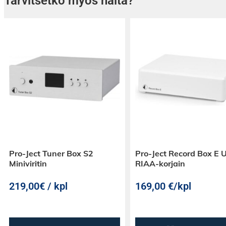
Tarvitsetko myös näitä?
pienemmät kaiuttimet eivät yleensä toista yht
Elokuvissa tämä kuuluu räjähdyksissä, jännitt
äänimaiseman painossa. Musiikissa se tuo 
bassokitaraan, syntikkabassoihin ja elektroni
pohjan, jonka puuttumisen huomaa usein vasta
kunnollinen subwoofer lisätään järjestelmään
matala basso lisää tapahtumien fyysistä tuntu
pääkaiuttimilta vaaditaan kaikkea yksin.
Pro-Ject Tuner Box S2
Pro-Ject Record Box E 
Miniviritin
RIAA-korjain
219,00€ / kpl
169,00
€
/kpl