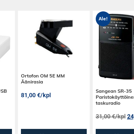
ä vaivattomasti.
eessä ja
Ale!
bassorumpuun,
seen musiikkiin
 silloin, kun
. Pelikäytössä
a ilman, että
Ortofon OM 5E MM
Äänirasia
USB
Sangean SR-35
81,00
€
/kpl
Paristokäyttöine
taskuradio
31,00
€
/kpl
24