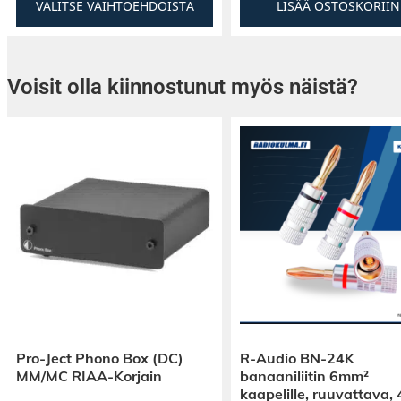
VALITSE VAIHTOEHDOISTA
LISÄÄ OSTOSKORIIN
Voisit olla kiinnostunut myös näistä?
Pro-Ject Phono Box (DC)
R-Audio BN-24K
MM/MC RIAA-Korjain
banaaniliitin 6mm²
kaapelille, ruuvattava, 