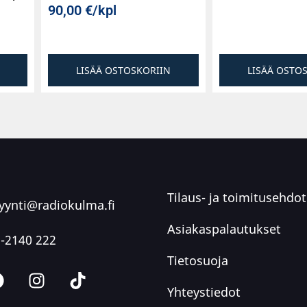
90,00
€
/kpl
LISÄÄ OSTOSKORIIN
LISÄÄ OSTO
Tilaus- ja toimitusehdot
ynti@radiokulma.fi
Asiakaspalautukset
-2140 222
Tietosuoja
Yhteystiedot