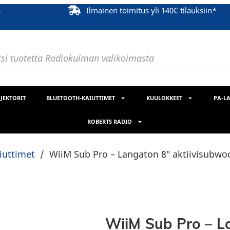
ä
Ilmainen toimitus yli 140€ tilauksiin*
JEKTORIT
BLUETOOTH-KAIUTTIMET
KUULOKKEET
PA-LA
ROBERTS RADIO
aiuttimet
/
WiiM Sub Pro – Langaton 8″ aktiivisubwo
WiiM Sub Pro – L