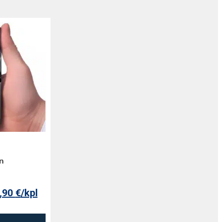
n
,90
€
/kpl