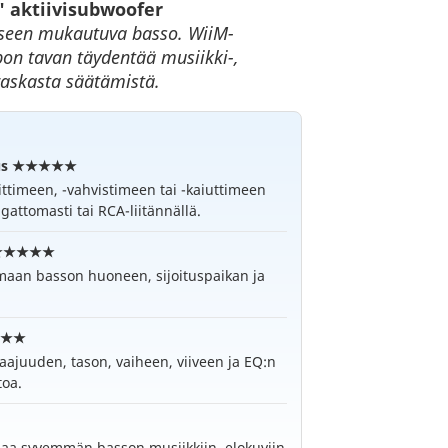
″ aktiivisubwoofer
eseen mukautuva basso. WiiM-
pon tavan täydentää musiikki-,
raskasta säätämistä.
nnus ★★★★★
ttimeen, -vahvistimeen tai -kaiuttimeen
attomasti tai RCA-liitännällä.
o ★★★★★
amaan basson huoneen, sijoituspaikan ja
★★★★
aajuuden, tason, vaiheen, viiveen ja EQ:n
toa.
aluaa syvemmän basson musiikkiin, elokuviin