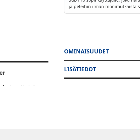
ja peleihin ilman monimutkaista 
OMINAISUUDET
LISÄTIEDOT
er
 haluat lisätä
n ilman isoa
n erityisesti
utta se voidaan
kun käytössä on
et, joita