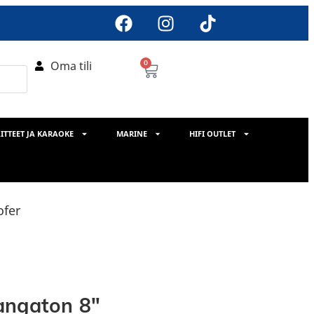
Oma tili
0
ITTEET JA KARAOKE
MARINE
HIFI OUTLET
ofer
angaton 8″