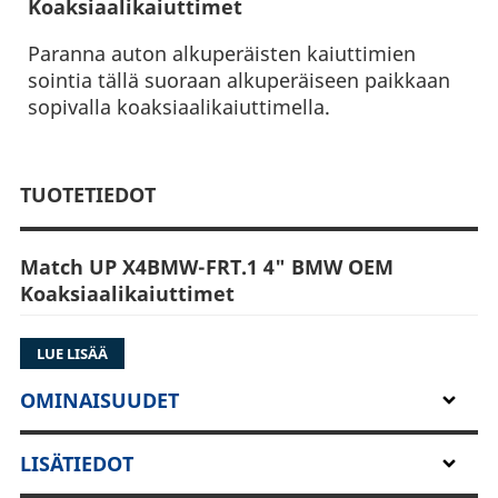
Koaksiaalikaiuttimet
Paranna auton alkuperäisten kaiuttimien
sointia tällä suoraan alkuperäiseen paikkaan
sopivalla koaksiaalikaiuttimella.
TUOTETIEDOT
Match UP X4BMW-FRT.1 4" BMW OEM
Koaksiaalikaiuttimet
LUE LISÄÄ
Laadukkaat autot ansaitsevat laadukkaan äänen
OMINAISUUDET
- usein BMW-ajoneuvojen
perusäänentoistojärjestelmä ei täytä vaativien
LISÄTIEDOT
musiikin ystävien odotuksia. Kaikille näille