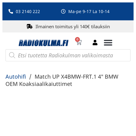
03 2140 222
Ma-pe 9-17 La 10-14
Ilmainen toimitus yli 140€ tilauksiin
0
Bluetooth-kaiuttimet
PA-laitteet ja karaoke
Roberts Radio
Autohifi
/
Match UP X4BMW-FRT.1 4″ BMW
OEM Koaksiaalikaiuttimet