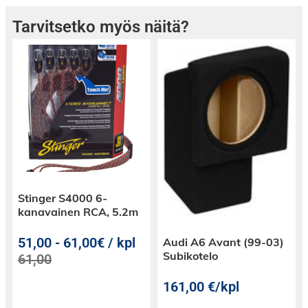
henkilöille räätälöidyt MATCH UPGRADE -
kaiutinjärjestelmät tarjoavat täydellisen
Tarvitsetko myös näitä?
vaihtoehdon, joka avaa uusia äänimaailmoja.
2-Tie kaiutinjärjestelmä UP X4BWM-FRT.1, jossa
on autokohtaiset kehykset, tarjoaa paljon
paremman tarkkuuden ja dynamiikan koko
taajuusalueella yhdistettynä upeaan diskantin
erottelukykyyn 13 mm silkkipäällysteisen
diskanttikaiutinelementin ansiosta.
Stinger S4000 6-
kanavainen RCA, 5.2m
51,00
-
61,00€ / kpl
Audi A6 Avant (99-03)
Yhteensopivuus
Subikotelo
61,00
161,00
€
/kpl