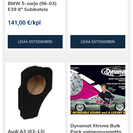
täyden potentiaalinsa dynamiikan osalta.
BMW 5-sarja (96-03)
E39 8″ Subikotelo
141,00
€
/kpl
LISÄÄ OSTOSKORIIN
LISÄÄ OSTOSKORIIN
Dynamat Xtreme Bulk
Audi A3 (03-13)
Pack vaimennusmatto