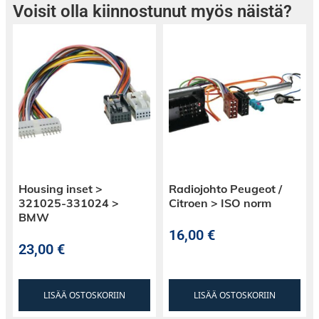
Voisit olla kiinnostunut myös näistä?
Housing inset >
Radiojohto Peugeot /
321025-331024 >
Citroen > ISO norm
BMW
16,00
€
23,00
€
LISÄÄ OSTOSKORIIN
LISÄÄ OSTOSKORIIN