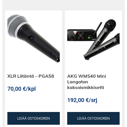
XLR Liitäntä – PGA58
AKG WMS40 Mini
Langaton
kaksoismikkisetti
70,00
€
/kpl
192,00
€
/srj
LISÄÄ OSTOSKORIIN
LISÄÄ OSTOSKORIIN