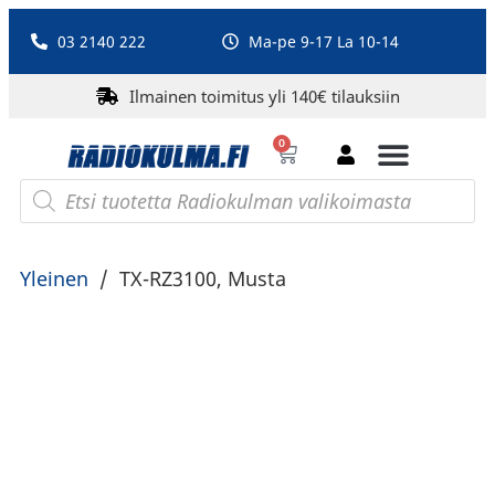
03 2140 222
Ma-pe 9-17 La 10-14
Ilmainen toimitus yli 140€ tilauksiin
0
Bluetooth-kaiuttimet
PA-laitteet ja karaoke
Roberts Radio
Yleinen
/
TX-RZ3100, Musta