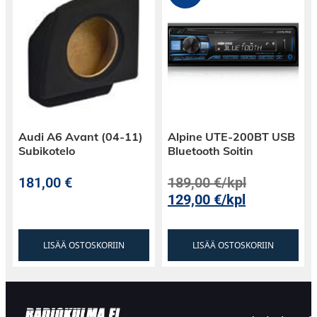
Audi A6 Avant (04-11)
Alpine UTE-200BT USB
Subikotelo
Bluetooth Soitin
181,00
€
189,00
€
/kpl
129,00
€
/kpl
LISÄÄ OSTOSKORIIN
LISÄÄ OSTOSKORIIN