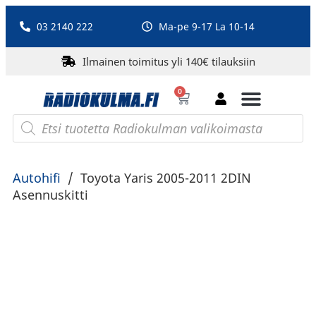
03 2140 222
Ma-pe 9-17 La 10-14
Ilmainen toimitus yli 140€ tilauksiin
0
Bluetooth-kaiuttimet
PA-laitteet ja karaoke
Roberts Radio
Autohifi
/
Toyota Yaris 2005-2011 2DIN
Asennuskitti