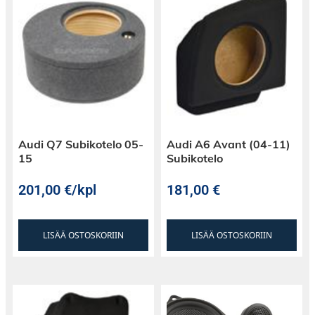
Tässä sarjassa ei tule erillistä metallikehystä,
vaan jälkiasennussoitin asennetaan auton
alkuperäisen soittimen kiinnitysraudoilla.
Audi Q7 Subikotelo 05-
Audi A6 Avant (04-11)
15
Subikotelo
201,00
€
/kpl
181,00
€
LISÄÄ OSTOSKORIIN
LISÄÄ OSTOSKORIIN