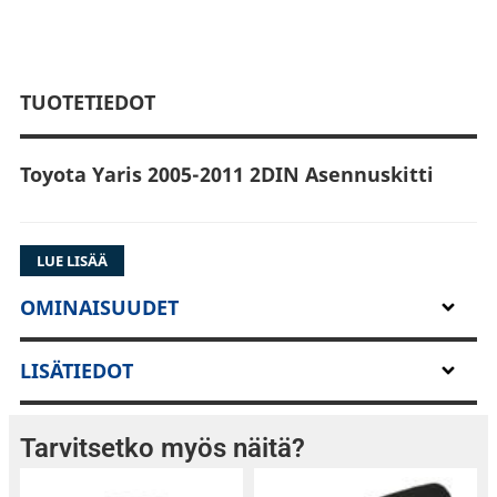
TUOTETIEDOT
Toyota Yaris 2005-2011 2DIN Asennuskitti
LUE LISÄÄ
Tällä sarjalla saat asennettua autoosi 2-DIN
soittimen. Sarja sisältää myös
OMINAISUUDET
rattikaukosäädinadapterin, jolla autosi
alkuperäiset rattipainikkeet toimivat
LISÄTIEDOT
jälkiasennussoittimen kanssa (varmista tämä
toiminto soittimesi ominaisuuksista).
Tarvitsetko myös näitä?