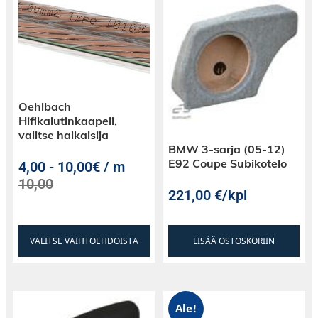
Oehlbach
Hifikaiutinkaapeli,
valitse halkaisija
BMW 3-sarja (05-12)
E92 Coupe Subikotelo
4,00
-
10,00€ / m
10,00
221,00
€
/kpl
VALITSE VAIHTOEHDOISTA
LISÄÄ OSTOSKORIIN
Ale!