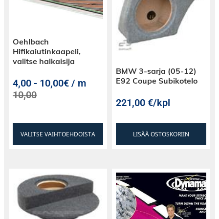
vaan jälkiasennussoitin asennetaan auton
alkuperäisen soittimen kiinnitysraudoilla.
Oehlbach
Hifikaiutinkaapeli,
valitse halkaisija
BMW 3-sarja (05-12)
E92 Coupe Subikotelo
4,00
-
10,00€ / m
10,00
221,00
€
/kpl
VALITSE VAIHTOEHDOISTA
LISÄÄ OSTOSKORIIN