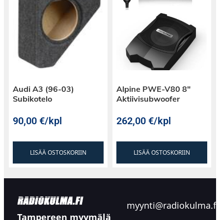
Audi A3 (96-03)
Alpine PWE-V80 8″
Subikotelo
Aktiivisubwoofer
90,00
€
/kpl
262,00
€
/kpl
LISÄÄ OSTOSKORIIN
LISÄÄ OSTOSKORIIN
myynti@radiokulma.fi
Tampereen myymälä