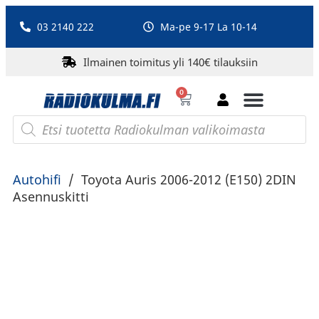
03 2140 222
Ma-pe 9-17 La 10-14
Ilmainen toimitus yli 140€ tilauksiin
0
Bluetooth-kaiuttimet
PA-laitteet ja karaoke
Roberts Radio
Autohifi
/
Toyota Auris 2006-2012 (E150) 2DIN
Asennuskitti