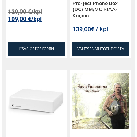
Pro-Ject Phono Box
(DC) MM/MC RIAA-
120,00
€
/kpl
Korjain
109,00
€
/kpl
139,00€ / kpl
LISÄÄ OSTOSKORIIN
VALITSE VAIHTOEHDOISTA