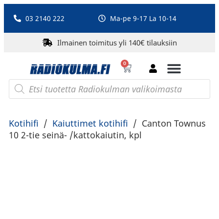
03 2140 222
Ma-pe 9-17 La 10-14
Ilmainen toimitus yli 140€ tilauksiin
0
Bluetooth-kaiuttimet
PA-laitteet ja karaoke
Roberts Radio
Kotihifi
/
Kaiuttimet kotihifi
/
Canton Townus
10 2-tie seinä- /kattokaiutin, kpl