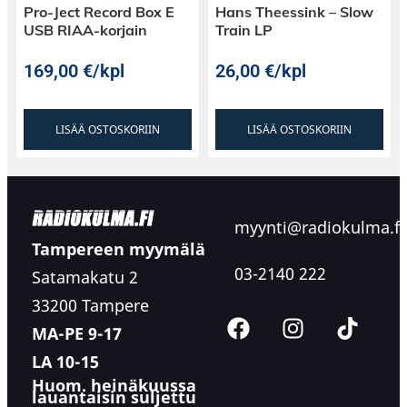
Pro-Ject Record Box E
Hans Theessink – Slow
USB RIAA-korjain
Train LP
169,00
€
/kpl
26,00
€
/kpl
LISÄÄ OSTOSKORIIN
LISÄÄ OSTOSKORIIN
myynti@radiokulma.fi
Tampereen myymälä
03-2140 222
Satamakatu 2
33200 Tampere
MA-PE 9-17
LA 10-15
Huom. heinäkuussa
lauantaisin suljettu