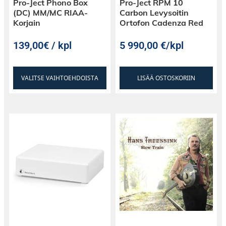
Pro-Ject Phono Box
Pro-Ject RPM 10
Townus 10 2-tie seinäkaiuttimet ovat matalan
(DC) MM/MC RIAA-
Carbon Levysoitin
syvyytensä vuoksi erityisen huomaamattomia
Korjain
Ortofon Cadenza Red
asuintiloissa, koska ne voidaan asentaa seinälle
tilan säästämiseksi.
139,00€ / kpl
5 990,00
€
/kpl
VALITSE VAIHTOEHDOISTA
LISÄÄ OSTOSKORIIN