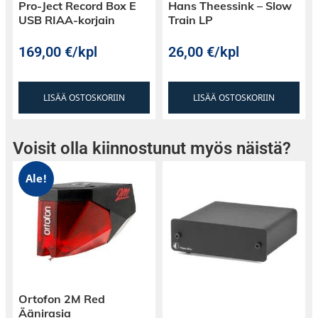
Pro-Ject Record Box E
Hans Theessink – Slow
USB RIAA-korjain
Train LP
169,00
€
/kpl
26,00
€
/kpl
LISÄÄ OSTOSKORIIN
LISÄÄ OSTOSKORIIN
Voisit olla kiinnostunut myös näistä?
Ale!
Ortofon 2M Red
Äänirasia