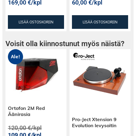
169,00
€
/kpl
60,00
€
/kpl
LISÄÄ OSTOSKORIIN
LISÄÄ OSTOSKORIIN
Voisit olla kiinnostunut myös näistä?
Ale!
Ortofon 2M Red
Äänirasia
Pro-Ject Xtension 9
Evolution levysoitin
120,00
€
/kpl
109,00
€
/kpl