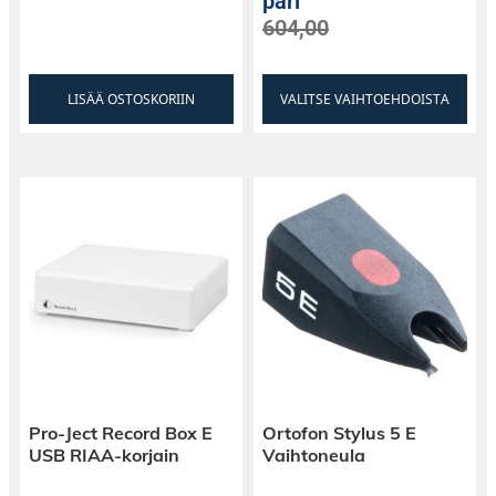
pari
604,00
LISÄÄ OSTOSKORIIN
VALITSE VAIHTOEHDOISTA
Pro-Ject Record Box E
Ortofon Stylus 5 E
USB RIAA-korjain
Vaihtoneula