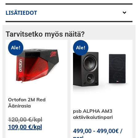
seurannan sekä äänen tasapainon. Soveltuu
alkuperäisen VL-43-G-rungon huoltoon.
LISÄTIEDOT
Yhteensopivuus
Tarvitsetko myös näitä?
Sony
Sony
VL-43-G ja ND-143-G
-runkoihin
Ale!
Ale!
Ortofon 2M Red
Äänirasia
psb ALPHA AM3
aktiivikaiutinpari
120,00
€
/kpl
109,00
€
/kpl
499,00
-
499,00€ /