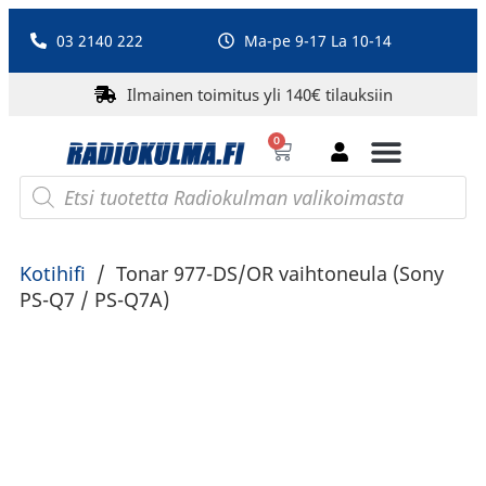
03 2140 222
Ma-pe 9-17 La 10-14
Ilmainen toimitus yli 140€ tilauksiin
0
Bluetooth-kaiuttimet
PA-laitteet ja karaoke
Roberts Radio
Kotihifi
/
Tonar 977-DS/OR vaihtoneula (Sony
PS-Q7 / PS-Q7A)