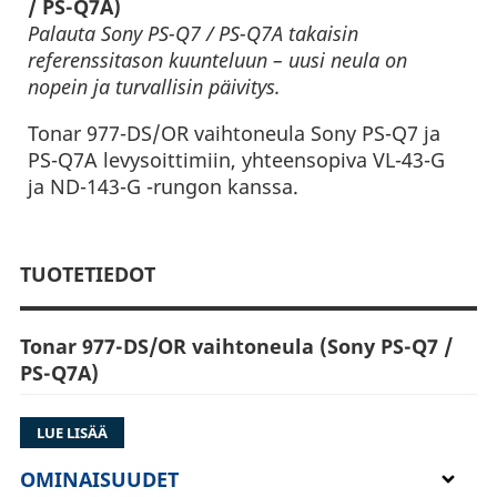
/ PS-Q7A)
Palauta Sony PS-Q7 / PS-Q7A takaisin
referenssitason kuunteluun – uusi neula on
nopein ja turvallisin päivitys.
Tonar 977-DS/OR vaihtoneula Sony PS-Q7 ja
PS-Q7A levysoittimiin, yhteensopiva VL-43-G
ja ND-143-G -rungon kanssa.
TUOTETIEDOT
Tonar 977-DS/OR vaihtoneula (Sony PS-Q7 /
PS-Q7A)
Tonar 977-DS/OR on tarvikevaihtoneula Sony
LUE LISÄÄ
PS-Q7 ja PS-Q7A -levysoittimiin. Se vastaa
alkuperäistä ND-143-G-neulaa ja palauttaa
OMINAISUUDET