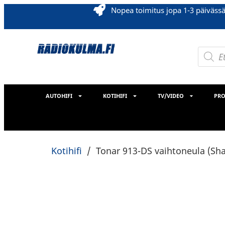
Nopea toimitus jopa 1-3 päiväss
AUTOHIFI
KOTIHIFI
TV/VIDEO
PRO
Kotihifi
/
Tonar 913-DS vaihtoneula (Sha