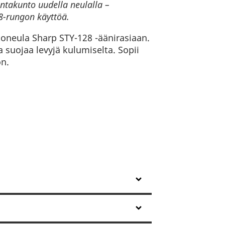
ntakunto uudella neulalla –
8-rungon käyttöä.
toneula Sharp STY-128 -äänirasiaan.
 suojaa levyjä kulumiselta. Sopii
ön.