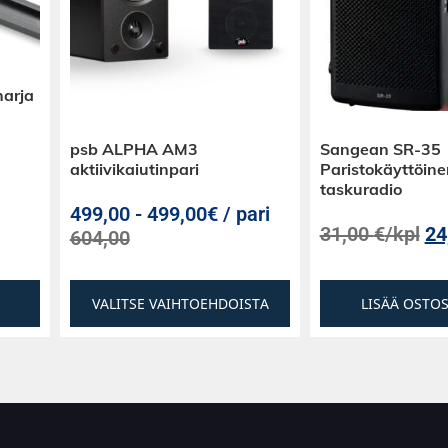
harja
psb ALPHA AM3
Sangean SR-35
aktiivikaiutinpari
Paristokäyttöine
taskuradio
499,00
-
499,00€ / pari
31,00
€
/kpl
24
604,00
VALITSE VAIHTOEHDOISTA
LISÄÄ OSTO