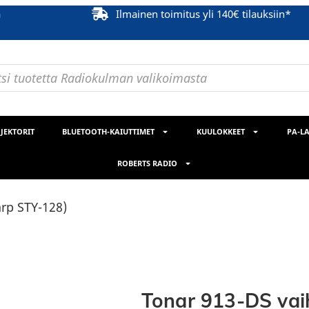
ä
Ilmainen toimitus yli 140€ tilauksiin*
JEKTORIT
BLUETOOTH-KAIUTTIMET
KUULOKKEET
PA-LA
ROBERTS RADIO
rp STY-128)
Tonar 913-DS vai