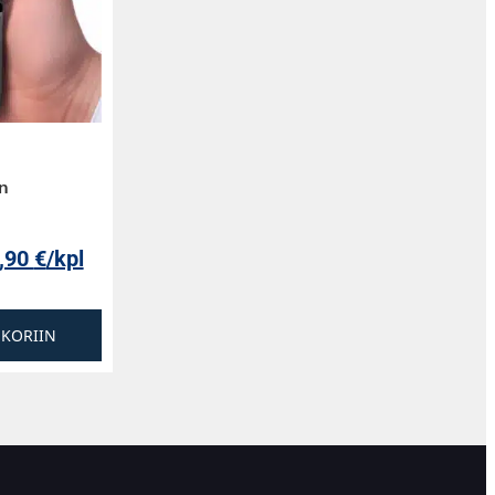
n
,90
€
/kpl
SKORIIN