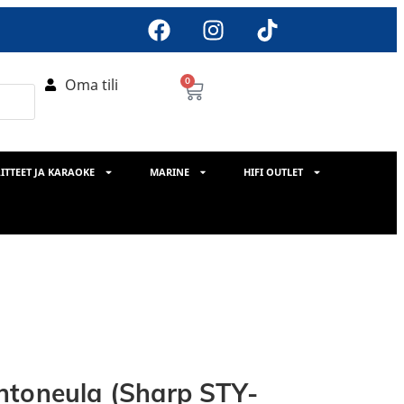
Oma tili
0
ITTEET JA KARAOKE
MARINE
HIFI OUTLET
htoneula (Sharp STY-