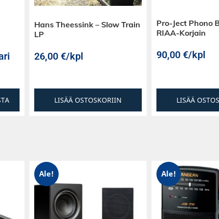
Pro-Ject Phono 
Hans Theessink – Slow Train
RIAA-Korjain
LP
90,00
€
/kpl
ari
26,00
€
/kpl
STA
LISÄÄ OSTOSKORIIN
LISÄÄ OSTO
Ale!
Ale!