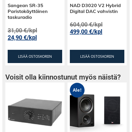
Sangean SR-35
NAD D3020 V2 Hybrid
Paristokäyttöinen
Digital DAC vahvistin
taskuradio
604,00
€
/kpl
31,00
€
/kpl
499,00
€
/kpl
24,90
€
/kpl
LISÄÄ OSTOSKORIIN
LISÄÄ OSTOSKORIIN
Voisit olla kiinnostunut myös näistä?
Ale!