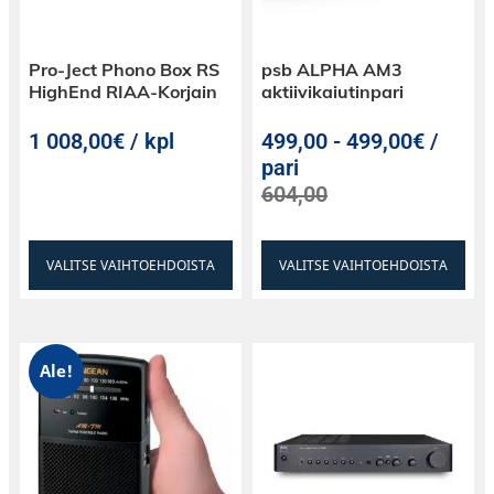
Pro-Ject Phono Box RS
psb ALPHA AM3
HighEnd RIAA-Korjain
aktiivikaiutinpari
1 008,00€ / kpl
499,00
-
499,00€ /
pari
604,00
VALITSE VAIHTOEHDOISTA
VALITSE VAIHTOEHDOISTA
Ale!