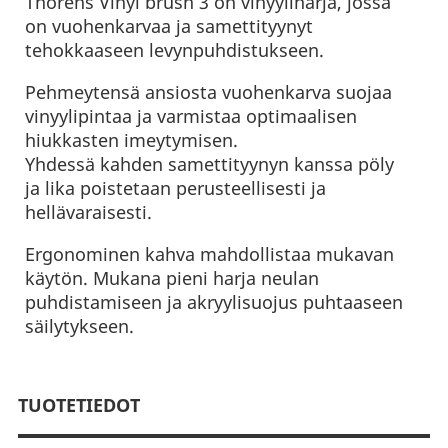
Thorens Vinyl brush 3 on vinyyliharja, jossa
on vuohenkarvaa ja samettityynyt
tehokkaaseen levynpuhdistukseen.
Pehmeytensä ansiosta vuohenkarva suojaa
vinyylipintaa ja varmistaa optimaalisen
hiukkasten imeytymisen.
Yhdessä kahden samettityynyn kanssa pöly
ja lika poistetaan perusteellisesti ja
hellävaraisesti.
Ergonominen kahva mahdollistaa mukavan
käytön. Mukana pieni harja neulan
puhdistamiseen ja akryylisuojus puhtaaseen
säilytykseen.
TUOTETIEDOT