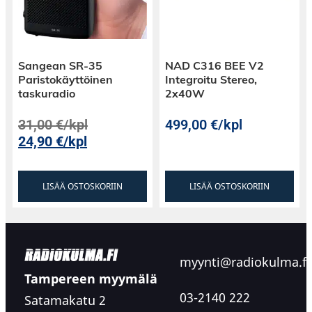
Sangean SR-35
NAD C316 BEE V2
Paristokäyttöinen
Integroitu Stereo,
taskuradio
2x40W
31,00
€
/kpl
499,00
€
/kpl
24,90
€
/kpl
LISÄÄ OSTOSKORIIN
LISÄÄ OSTOSKORIIN
myynti@radiokulma.fi
Tampereen myymälä
03-2140 222
Satamakatu 2