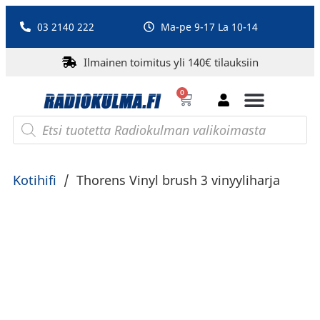
03 2140 222
Ma-pe 9-17 La 10-14
Ilmainen toimitus yli 140€ tilauksiin
0
Bluetooth-kaiuttimet
PA-laitteet ja karaoke
Roberts Radio
Kotihifi
/
Thorens Vinyl brush 3 vinyyliharja