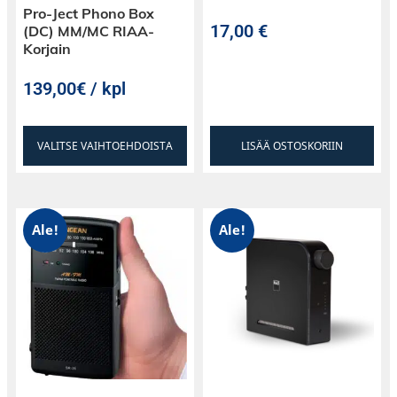
Pro-Ject Phono Box
17,00
€
(DC) MM/MC RIAA-
Korjain
139,00€ / kpl
VALITSE VAIHTOEHDOISTA
LISÄÄ OSTOSKORIIN
Ale!
Ale!