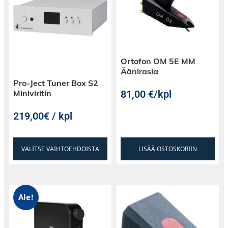
Ortofon OM 5E MM
Äänirasia
Pro-Ject Tuner Box S2
81,00
€
/kpl
Miniviritin
219,00€ / kpl
VALITSE VAIHTOEHDOISTA
LISÄÄ OSTOSKORIIN
Ale!