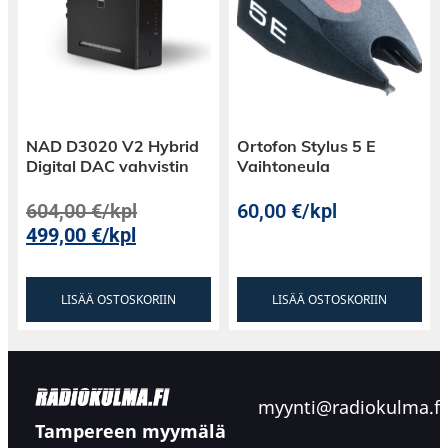
NAD D3020 V2 Hybrid
Ortofon Stylus 5 E
Digital DAC vahvistin
Vaihtoneula
604,00
€
/kpl
60,00
€
/kpl
499,00
€
/kpl
LISÄÄ OSTOSKORIIN
LISÄÄ OSTOSKORIIN
myynti@radiokulma.fi
Tampereen myymälä