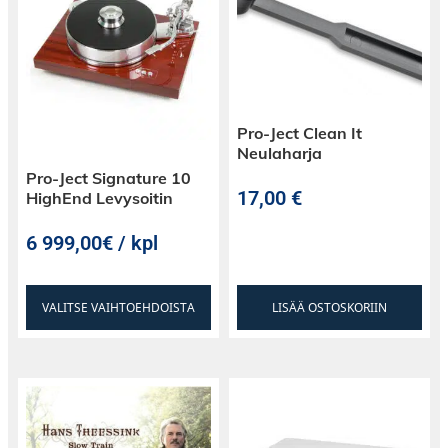
päävirtakytkin.
Taga Harmony PF-600 onkin täydellinen
sähkönsyöttö High End ja hifilaitteillesi.
Irroitettava virtajohto mahdollistaa myös
Pro-Ject Clean It
kaapelin päivityksen tai vaihdon eri pituiseen.
Neulaharja
Pro-Ject Signature 10
17,00
€
HighEnd Levysoitin
6 999,00€ / kpl
VALITSE VAIHTOEHDOISTA
LISÄÄ OSTOSKORIIN