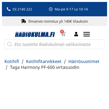
03 2140 222
Ma-pe 9-17 La 10-14
Ilmainen toimitus yli 140€ tilauksiin
0
Bluetooth-kaiuttimet
PA-laitteet ja karaoke
Roberts Radio
Kotihifi
/
Kotihifitarvikkeet
/
Häiriösuotimet
/
Taga Harmony PF-600 virtasuodin