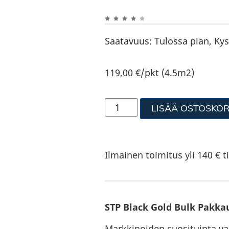
Saatavuus:
Tulossa pian, Kys
119,00
€
/pkt (4.5m2)
LISÄÄ OSTOSKOR
Ilmainen toimitus yli 140 € ti
STP Black Gold Bulk Pakka
Markkinoiden suosituinta v