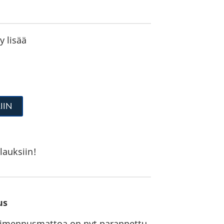
y lisää
IIN
lauksiin!
us
aimennusmattoa on nyt parannettu