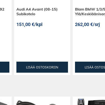
E92
Audi A4 Avant (08-15)
Blam BMW 1/3/5
Subikotelo
Ylä/Keskiäänisar
151,00
€
/kpl
262,00
€
/srj
LISÄÄ OSTOSKORIIN
LISÄÄ OSTO