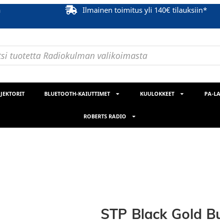
ä
Ilmainen toimitus yli 140€ tilauksiin*
JEKTORIT
BLUETOOTH-KAIUTTIMET
KUULOKKEET
PA-LA
ROBERTS RADIO
STP Black Gold B