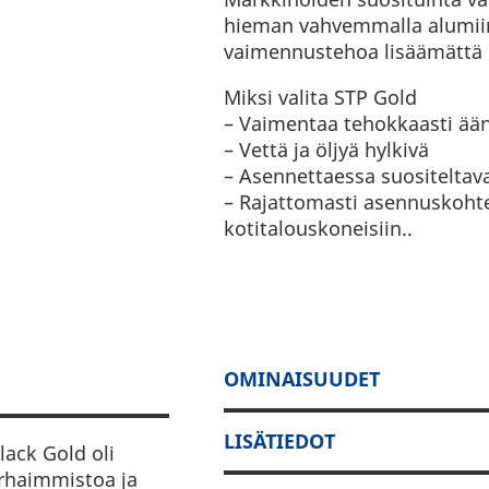
hieman vahvemmalla alumiin
vaimennustehoa lisäämättä 
Miksi valita STP Gold
– Vaimentaa tehokkaasti ään
– Vettä ja öljyä hylkivä
– Asennettaessa suositeltav
– Rajattomasti asennuskohte
kotitalouskoneisiin..
OMINAISUUDET
LISÄTIEDOT
ack Gold oli
rhaimmistoa ja