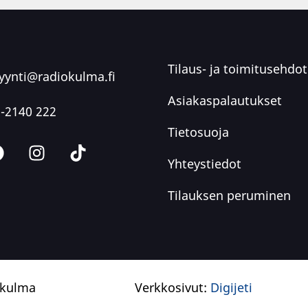
Tilaus- ja toimitusehdot
ynti@radiokulma.fi
Asiakaspalautukset
-2140 222
Tietosuoja
Yhteystiedot
Tilauksen peruminen
okulma
Verkkosivut:
Digijeti