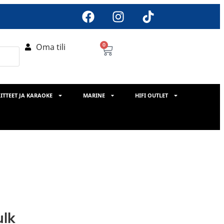
Oma tili
0
ITTEET JA KARAOKE
MARINE
HIFI OUTLET
ulk