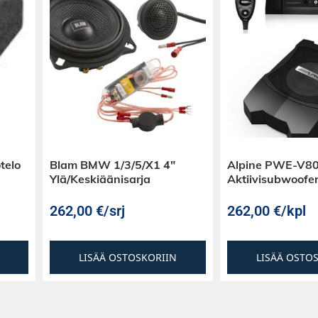
telo
Blam BMW 1/3/5/X1 4″
Alpine PWE-V80
Ylä/Keskiäänisarja
Aktiivisubwoofe
262,00
€
/srj
262,00
€
/kpl
LISÄÄ OSTOSKORIIN
LISÄÄ OSTO