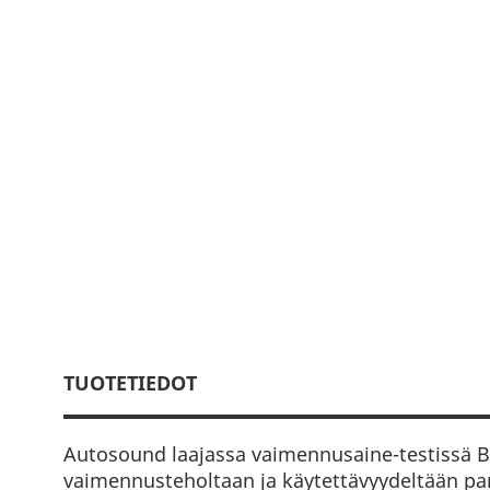
TUOTETIEDOT
Autosound laajassa vaimennusaine-testissä Bl
vaimennusteholtaan ja käytettävyydeltään pa