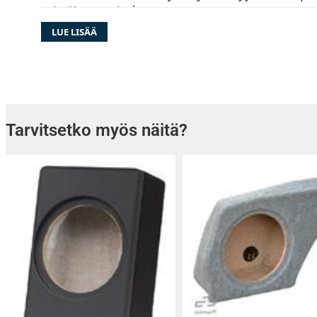
erittäin suositeltavaa.
LUE LISÄÄ
STP Black Gold on 2,3mm paksua butyylikumi
vaimennusmattoa, jossa on todella pitävä liim
sekä öljyjä kestävä alumiinipinnoite. Maton 
vaadi erillistä lämmittämistä asennettaessa, s
erittäin hyvin kaiken muotoisille pinnoille.
Tarvitsetko myös näitä?
Pakkauksen koko: 4,5m2
Pakkaus sisältää: 12 levyä
Levyn koko: 750 x 520mm
Paksuus: 2,3mm