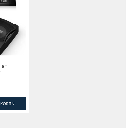
 8″
r
SKORIIN