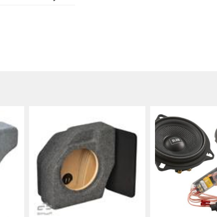
sta valmistettua
apinta ja vettä
asentaminen ei
illä se taipuu