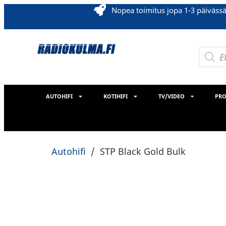
Nopea toimitus jopa 1-3 päiväss
AUTOHIFI
KOTIHIFI
TV/VIDEO
PRO
Autohifi
/
STP Black Gold Bulk