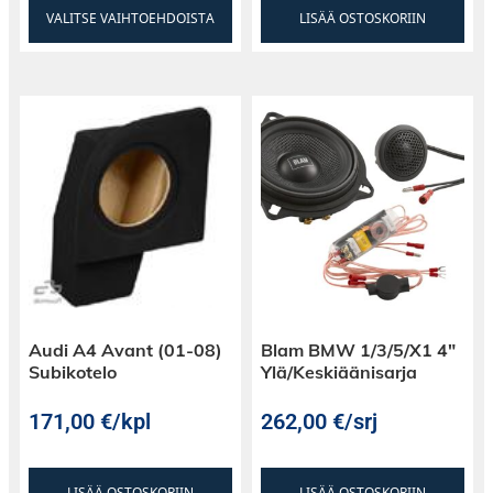
VALITSE VAIHTOEHDOISTA
LISÄÄ OSTOSKORIIN
Audi A4 Avant (01-08)
Blam BMW 1/3/5/X1 4″
Subikotelo
Ylä/Keskiäänisarja
171,00
€
/kpl
262,00
€
/srj
LISÄÄ OSTOSKORIIN
LISÄÄ OSTOSKORIIN