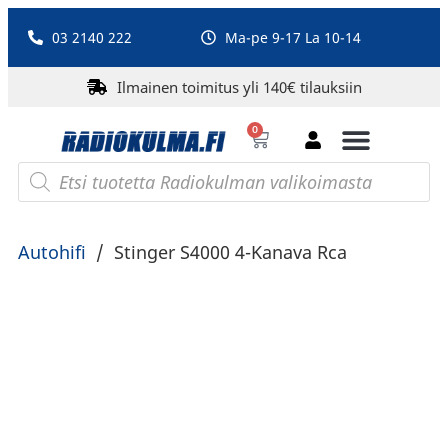
03 2140 222
Ma-pe 9-17 La 10-14
Ilmainen toimitus yli 140€ tilauksiin
0
Bluetooth-kaiuttimet
PA-laitteet ja karaoke
Roberts Radio
Autohifi
/
Stinger S4000 4-Kanava Rca