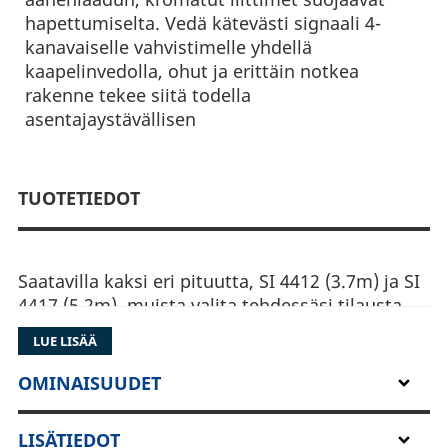
hapettumiselta. Vedä kätevästi signaali 4-
kanavaiselle vahvistimelle yhdellä
kaapelinvedolla, ohut ja erittäin notkea
rakenne tekee siitä todella
asentajaystävällisen
TUOTETIEDOT
Saatavilla kaksi eri pituutta, SI 4412 (3.7m) ja SI
4417 (5.2m), muista valita tehdessäsi tilausta.
LUE LISÄÄ
OMINAISUUDET
LISÄTIEDOT