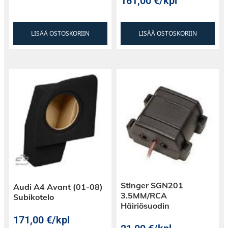
161,00
€
/kpl
LISÄÄ OSTOSKORIIN
LISÄÄ OSTOSKORIIN
Stinger SGN201
Audi A4 Avant (01-08)
3.5MM/RCA
Subikotelo
Häiriösuodin
171,00
€
/kpl