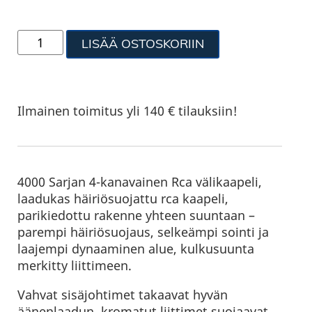
LISÄÄ OSTOSKORIIN
Ilmainen toimitus yli 140 € tilauksiin!
4000 Sarjan 4-kanavainen Rca välikaapeli,
laadukas häiriösuojattu rca kaapeli,
parikiedottu rakenne yhteen suuntaan –
parempi häiriösuojaus, selkeämpi sointi ja
laajempi dynaaminen alue, kulkusuunta
merkitty liittimeen.
Vahvat sisäjohtimet takaavat hyvän
äänenlaadun, kromatut liittimet suojaavat