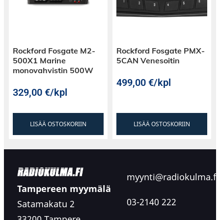
Rockford Fosgate M2-
Rockford Fosgate PMX-
500X1 Marine
5CAN Venesoitin
monovahvistin 500W
499,00
€
/kpl
329,00
€
/kpl
LISÄÄ OSTOSKORIIN
LISÄÄ OSTOSKORIIN
myynti@radiokulma.fi
Tampereen myymälä
03-2140 222
Satamakatu 2
33200 Tampere