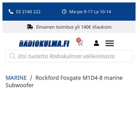
03 2140 222
Ma-pe 9-17 La 10-14
Ilmainen toimitus yli 140€ tilauksiin
0
Bluetooth-kaiuttimet
PA-laitteet ja karaoke
Roberts Radio
MARINE
/
Rockford Fosgate M1D4-8 marine
Subwoofer