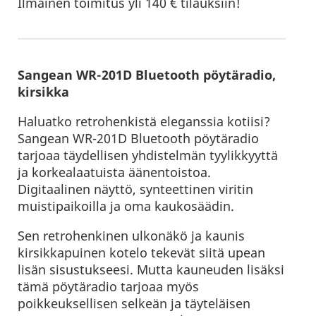
Ilmainen toimitus yli 140 € tilauksiin!
Sangean WR-201D Bluetooth pöytäradio,
kirsikka
Haluatko retrohenkistä eleganssia kotiisi?
Sangean WR-201D Bluetooth pöytäradio
tarjoaa täydellisen yhdistelmän tyylikkyyttä
ja korkealaatuista äänentoistoa.
Digitaalinen näyttö, synteettinen viritin
muistipaikoilla ja oma kaukosäädin.
Sen retrohenkinen ulkonäkö ja kaunis
kirsikkapuinen kotelo tekevät siitä upean
lisän sisustukseesi. Mutta kauneuden lisäksi
tämä pöytäradio tarjoaa myös
poikkeuksellisen selkeän ja täyteläisen