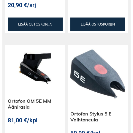
USB Type-C -latausliitännän, mikä helpottaa
20,90
€
/srj
käyttäjien kuuntelutilan vaihtamista ja
latauslaitteena käyttämistä.
LISÄÄ OSTOSKORIIN
LISÄÄ OSTOSKORIIN
Ortofon OM 5E MM
Äänirasia
Ortofon Stylus 5 E
81,00
€
/kpl
Vaihtoneula