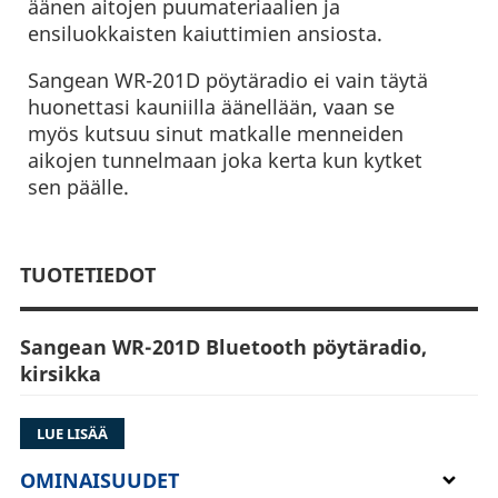
äänen aitojen puumateriaalien ja
ensiluokkaisten kaiuttimien ansiosta.
Sangean WR-201D pöytäradio ei vain täytä
huonettasi kauniilla äänellään, vaan se
myös kutsuu sinut matkalle menneiden
aikojen tunnelmaan joka kerta kun kytket
sen päälle.
TUOTETIEDOT
Sangean WR-201D Bluetooth pöytäradio,
kirsikka
• Tyylikäs retrotyylinen puinen runko
LUE LISÄÄ
• Langaton Bluetooth-suoratoisto
• Digitaalinen näyttö, kaukosäädin ja
OMINAISUUDET