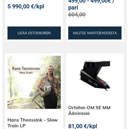
499,00
-
499,00€ /
5 990,00
€
/kpl
pari
604,00
LISÄÄ OSTOSKORIIN
VALITSE VAIHTOEHDOISTA
Ortofon OM 5E MM
Äänirasia
Hans Theessink – Slow
81,00
€
/kpl
Train LP