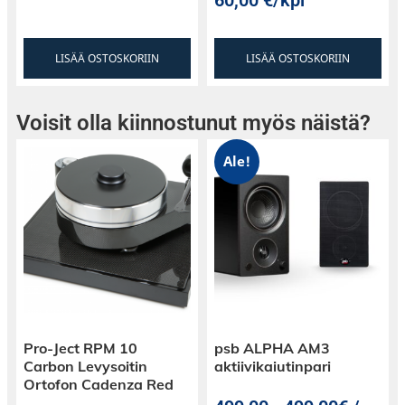
60,00
€
/kpl
LISÄÄ OSTOSKORIIN
LISÄÄ OSTOSKORIIN
Voisit olla kiinnostunut myös näistä?
Ale!
Pro-Ject RPM 10
psb ALPHA AM3
Carbon Levysoitin
aktiivikaiutinpari
Ortofon Cadenza Red