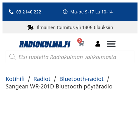
03 2140 222
Ma-pe 9-17 La 10-14
Ilmainen toimitus yli 140€ tilauksiin
0
Bluetooth-kaiuttimet
PA-laitteet ja karaoke
Roberts Radio
Kotihifi
/
Radiot
/
Bluetooth-radiot
/
Sangean WR-201D Bluetooth pöytäradio