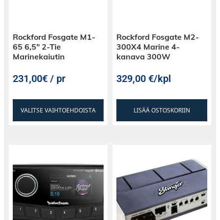
Rockford Fosgate M1-
Rockford Fosgate M2-
65 6,5″ 2-Tie
300X4 Marine 4-
Marinekaiutin
kanava 300W
231,00€ / pr
329,00
€
/kpl
VALITSE VAIHTOEHDOISTA
LISÄÄ OSTOSKORIIN