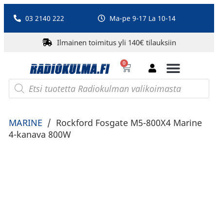
03 2140 222
Ma-pe 9-17 La 10-14
Ilmainen toimitus yli 140€ tilauksiin
0
Bluetooth-kaiuttimet
PA-laitteet ja karaoke
Roberts Radio
MARINE
/
Rockford Fosgate M5-800X4 Marine
4-kanava 800W