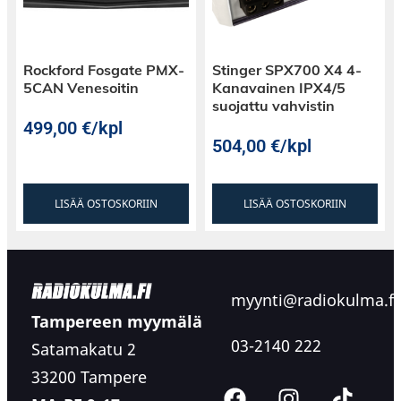
Rockford Fosgate PMX-
Stinger SPX700 X4 4-
5CAN Venesoitin
Kanavainen IPX4/5
suojattu vahvistin
499,00
€
/kpl
504,00
€
/kpl
LISÄÄ OSTOSKORIIN
LISÄÄ OSTOSKORIIN
myynti@radiokulma.fi
Tampereen myymälä
03-2140 222
Satamakatu 2
33200 Tampere