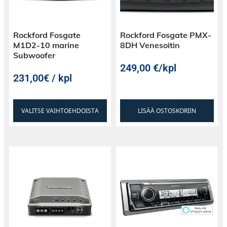
Class-AD/BD and C.L.E.A.N., all engineered,
developed, and validated in Tempe, Arizona.
Rockford Fosgate
Rockford Fosgate PMX-
M1D2-10 marine
8DH Venesoitin
Subwoofer
249,00
€
/kpl
231,00€ / kpl
VALITSE VAIHTOEHDOISTA
LISÄÄ OSTOSKORIIN