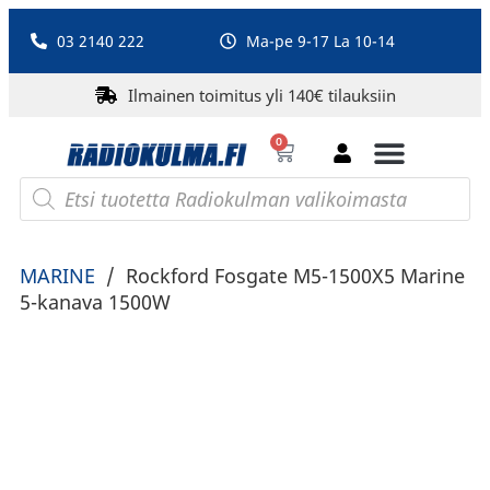
03 2140 222
Ma-pe 9-17 La 10-14
Ilmainen toimitus yli 140€ tilauksiin
0
Bluetooth-kaiuttimet
PA-laitteet ja karaoke
Roberts Radio
MARINE
/
Rockford Fosgate M5-1500X5 Marine
5-kanava 1500W