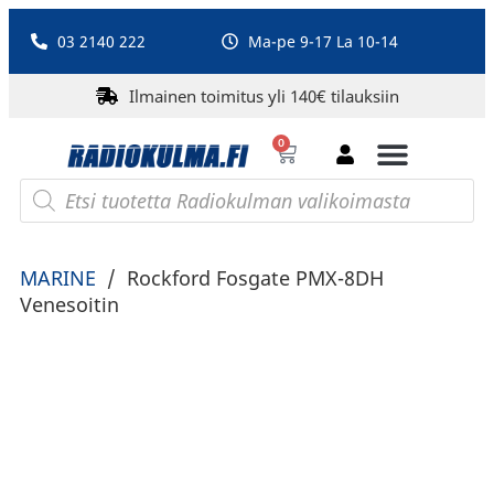
03 2140 222
Ma-pe 9-17 La 10-14
Ilmainen toimitus yli 140€ tilauksiin
0
Bluetooth-kaiuttimet
PA-laitteet ja karaoke
Roberts Radio
MARINE
/
Rockford Fosgate PMX-8DH
Venesoitin