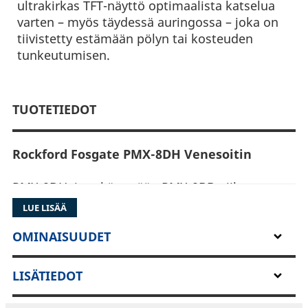
ultrakirkas TFT-näyttö optimaalista katselua
varten – myös täydessä auringossa – joka on
tiivistetty estämään pölyn tai kosteuden
tunkeutumisen.
TUOTETIEDOT
Rockford Fosgate PMX-8DH Venesoitin
PMX-8DH, jota käytetään PMX-8BB piilossa
olevan mediavastaanottimen kanssa.
LUE LISÄÄ
Langallinen näyttöpääohjain, joka antaa sinulle
pääsyn kaikkiin vastaanottimien
OMINAISUUDET
ominaisuuksiin. 5" ultrakirkas värillinen TFT-
näyttö, joka tarjoaa optimaalisen katselun jopa
LISÄTIEDOT
täydessä auringonpaisteessa. Se on optisesti
märkäsidostettu pölyn tai kosteuden