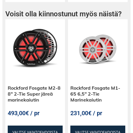
varmistaaksemme, että se kestää vuosia
päivittäisessä käytössä, kun se on alttiina
Voisit olla kiinnostunut myös näistä?
elementeille.
Rockford Fosgate M2-8
Rockford Fosgate M1-
8″ 2-Tie Super järeä
65 6,5″ 2-Tie
marinekaiutin
Marinekaiutin
493,00€ / pr
231,00€ / pr
VALITSE VAIHTOEHDOISTA
VALITSE VAIHTOEHDOISTA