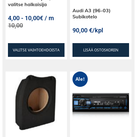
valitse halkaisija
Audi A3 (96-03)
Subikotelo
4,00
-
10,00€ / m
10,00
90,00
€
/kpl
VALITSE VAIHTOEHDOISTA
LISÄÄ OSTOSKORIIN
Ale!