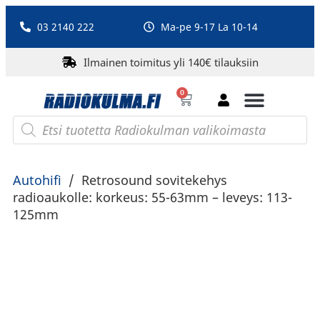
03 2140 222
Ma-pe 9-17 La 10-14
Ilmainen toimitus yli 140€ tilauksiin
0
Bluetooth-kaiuttimet
PA-laitteet ja karaoke
Roberts Radio
Autohifi
/
Retrosound sovitekehys
radioaukolle: korkeus: 55-63mm – leveys: 113-
125mm