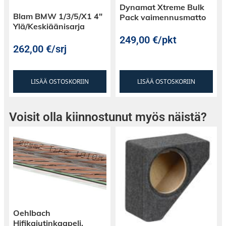
Dynamat Xtreme Bulk
Blam BMW 1/3/5/X1 4″
Pack vaimennusmatto
Ylä/Keskiäänisarja
249,00
€
/pkt
262,00
€
/srj
LISÄÄ OSTOSKORIIN
LISÄÄ OSTOSKORIIN
Voisit olla kiinnostunut myös näistä?
Oehlbach
Hifikaiutinkaapeli,