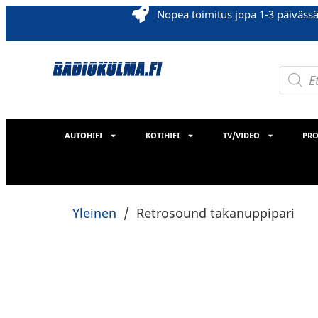
Nopea toimitus jopa 1-3 päiväss
AUTOHIFI
KOTIHIFI
TV/VIDEO
PRO
Yleinen
/
Retrosound takanuppipari