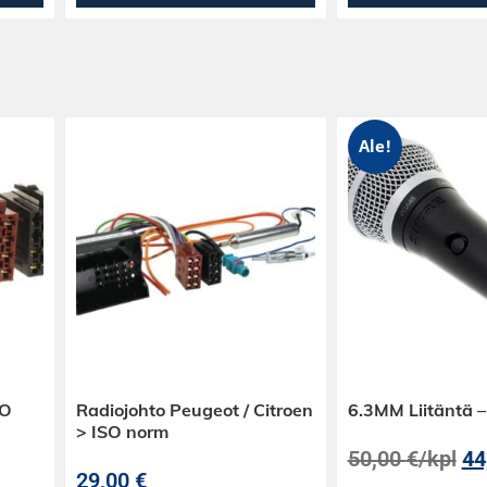
Ale!
SO
Radiojohto Peugeot / Citroen
6.3MM Liitäntä 
> ISO norm
50,00
€
/kpl
44
29,00
€