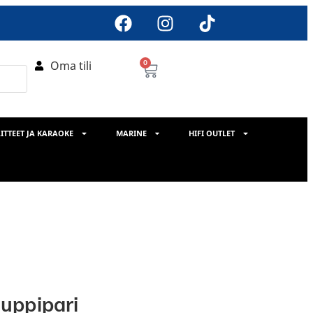
Oma tili
0
ITTEET JA KARAOKE
MARINE
HIFI OUTLET
uppipari