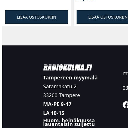
LISÄÄ OSTOSKORIIN
LISÄÄ OSTOSKORIIN
my
Tampereen myymälä
Satamakatu 2
03
33200 Tampere
MA-PE 9-17
LA 10-15
Huom. heinäkuussa
lauantaisin suljettu