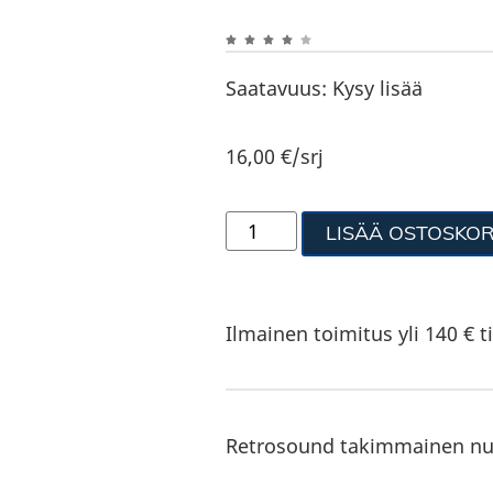
Saatavuus:
Kysy lisää
16,00
€
/srj
LISÄÄ OSTOSKOR
Ilmainen toimitus yli 140 € ti
Retrosound takimmainen nup