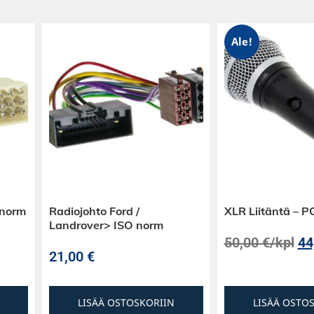
Ale!
 norm
Radiojohto Ford /
XLR Liitäntä – 
Landrover> ISO norm
50,00
€
/kpl
44
21,00
€
LISÄÄ OSTOSKORIIN
LISÄÄ OSTO