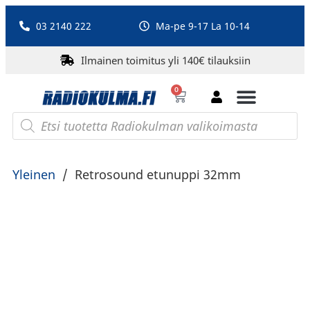
03 2140 222
Ma-pe 9-17 La 10-14
Ilmainen toimitus yli 140€ tilauksiin
0
Bluetooth-kaiuttimet
PA-laitteet ja karaoke
Roberts Radio
Yleinen
/
Retrosound etunuppi 32mm