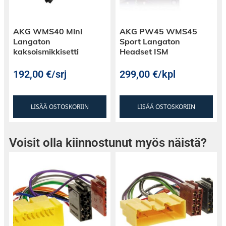
AKG WMS40 Mini
AKG PW45 WMS45
Langaton
Sport Langaton
kaksoismikkisetti
Headset ISM
192,00
€
/srj
299,00
€
/kpl
LISÄÄ OSTOSKORIIN
LISÄÄ OSTOSKORIIN
Voisit olla kiinnostunut myös näistä?