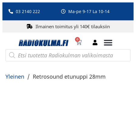
03 2140 222
Ma-pe 9-17 La 10-14
Ilmainen toimitus yli 140€ tilauksiin
0
Bluetooth-kaiuttimet
PA-laitteet ja karaoke
Roberts Radio
Yleinen
/
Retrosound etunuppi 28mm