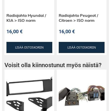
Radiojohto Hyundai /
Radiojohto Peugeot /
KIA > ISO norm
Citroen > ISO norm
16,00
€
16,00
€
LISÄÄ OSTOSKORIIN
LISÄÄ OSTOSKORIIN
Voisit olla kiinnostunut myös näistä?