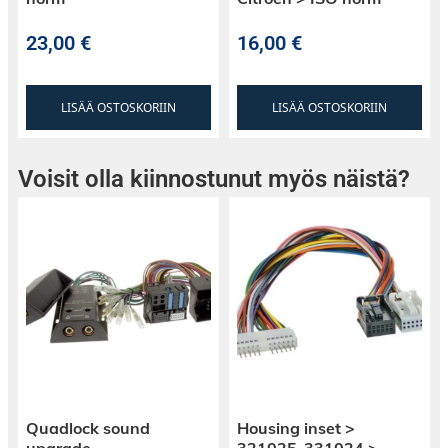
23,00
€
16,00
€
LISÄÄ OSTOSKORIIN
LISÄÄ OSTOSKORIIN
Voisit olla kiinnostunut myös näistä?
Quadlock sound
Housing inset >
upgrade
321025-331024 >