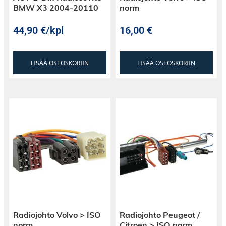
BMW X3 2004-20110
norm
44,90
€
/kpl
16,00
€
LISÄÄ OSTOSKORIIN
LISÄÄ OSTOSKORIIN
Radiojohto Volvo > ISO
Radiojohto Peugeot /
norm
Citroen > ISO norm