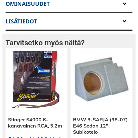
OMINAISUUDET
1982-2002 GM
1974-2000 MOPAR
LISÄTIEDOT
1979-1991 Ford
Tarvitsetko myös näitä?
Tarkista tästä saatavillla olevien eri
runkoyksiköiden ominaisuudet ja
eroavaisuudet.
Laguna 359€
Radioviritin (ei RDS)
Stinger S4000 6-
BMW 3-SARJA (98-07)
Aux liitäntä (1)
kanavainen RCA, 5.2m
E46 Sedan 12″
Näytön väri (valkoinen)
Subikotelo
Näytön variaatioita (2)