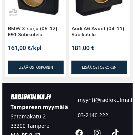
BMW 3-sarja (05-12)
Audi A6 Avant (04-11)
E91 Subikotelo
Subikotelo
161,00
€
/kpl
181,00
€
LISÄÄ OSTOSKORIIN
LISÄÄ OSTOSKORIIN
myynti@radiokulma.fi
Tampereen myymälä
03-2140 222
Satamakatu 2
33200 Tampere
MA-PE 9-17