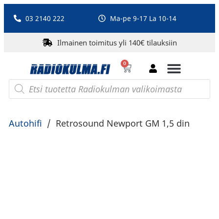
03 2140 222
Ma-pe 9-17 La 10-14
Ilmainen toimitus yli 140€ tilauksiin
0
Bluetooth-kaiuttimet
PA-laitteet ja karaoke
Roberts Radio
Autohifi
/
Retrosound Newport GM 1,5 din