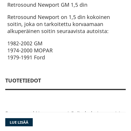
Retrosound Newport GM 1,5 din
Retrosound Newport on 1,5 din kokoinen
soitin, joka on tarkoitettu korvaamaan
alkuperäinen soitin seuraavista autoista:
1982-2002 GM
1974-2000 MOPAR
1979-1991 Ford
TUOTETIEDOT
Retrosound Newport on 1,5 din kokoinen soitin,
joka on tarkoitettu korvaamaan alkuperäinen
LUE LISÄÄ
soitin seuraavista autoista: