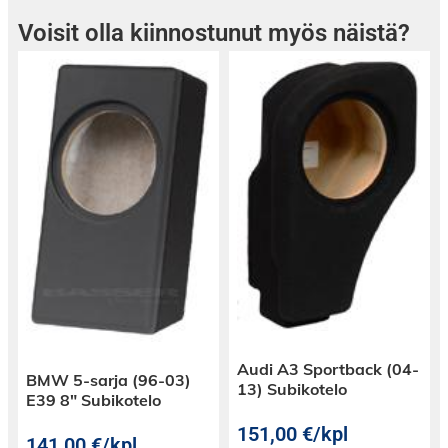
Voisit olla kiinnostunut myös näistä?
Audi A3 Sportback (04-
BMW 5-sarja (96-03)
13) Subikotelo
E39 8″ Subikotelo
151,00
€
/kpl
141,00
€
/kpl