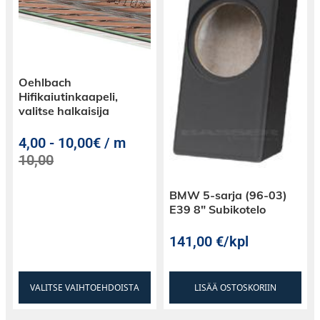
HUOM! Lisäksi tarvitset erikseen ostettavat
ohjausnupit, niitä löytyy TÄÄLTÄ>>>
Oehlbach
Hifikaiutinkaapeli,
valitse halkaisija
4,00
-
10,00€ / m
10,00
Ominaisuudet:
BMW 5-sarja (96-03)
E39 8″ Subikotelo
141,00
€
/kpl
AM/FM viritin RDS toiminnolla
DAB digitaaliradio
30 muistipaikkaa (12AM, 18FM)
VALITSE VAIHTOEHDOISTA
LISÄÄ OSTOSKORIIN
valittavissa Eurooppa ja USA taajuudet
4 x 25w RMS /45w max