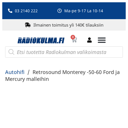
03 2140 222
Ma-pe 9-17 La 10-14
Ilmainen toimitus yli 140€ tilauksiin
0
Bluetooth-kaiuttimet
PA-laitteet ja karaoke
Roberts Radio
Autohifi
/
Retrosound Monterey -50-60 Ford ja
Mercury malleihin