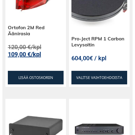
Ortofon 2M Red
Äänirasia
Pro-Ject RPM 1 Carbon
Levysoitin
120,00
€
/kpl
109,00
€
/kpl
604,00€ / kpl
LISÄÄ OSTOSKORIIN
VALITSE VAIHTOEHDOISTA