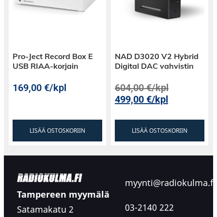
Pro-Ject Record Box E
NAD D3020 V2 Hybrid
USB RIAA-korjain
Digital DAC vahvistin
169,00
€
/kpl
604,00
€
/kpl
499,00
€
/kpl
LISÄÄ OSTOSKORIIN
LISÄÄ OSTOSKORIIN
myynti@radiokulma.fi
Tampereen myymälä
03-2140 222
Satamakatu 2