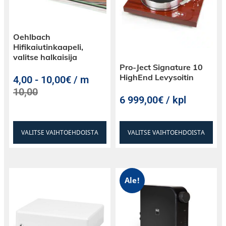
Oehlbach
Hifikaiutinkaapeli,
valitse halkaisija
Pro-Ject Signature 10
HighEnd Levysoitin
4,00
-
10,00€ / m
10,00
6 999,00€ / kpl
VALITSE VAIHTOEHDOISTA
VALITSE VAIHTOEHDOISTA
Ale!