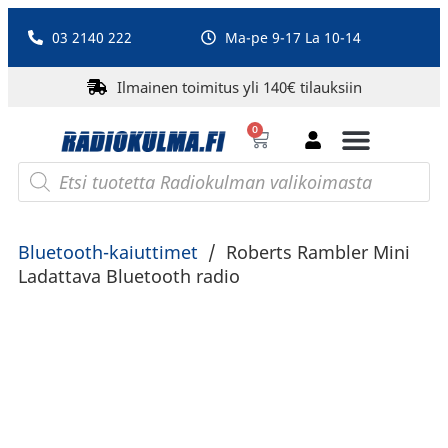
03 2140 222
Ma-pe 9-17 La 10-14
Ilmainen toimitus yli 140€ tilauksiin
0
Bluetooth-kaiuttimet
PA-laitteet ja karaoke
Roberts Radio
Bluetooth-kaiuttimet
/
Roberts Rambler Mini
Ladattava Bluetooth radio