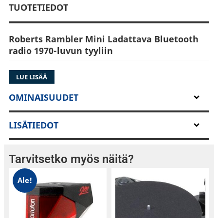
TUOTETIEDOT
Roberts Rambler Mini Ladattava Bluetooth
radio 1970-luvun tyyliin
Langaton, ladattava radio Bluetooth-
LUE LISÄÄ
suoratoistolla
OMINAISUUDET
Suoratoista musiikkia ja podcasteja helposti
älypuhelimesta, tabletista tai tietokoneesta.
LISÄTIEDOT
Yhdistä Rambler Minin Bluetooth-yhteys ja nauti
kristallinkirkkaasta, täyden alueen Roberts-
äänestä.
Tarvitsetko myös näitä?
Ale!