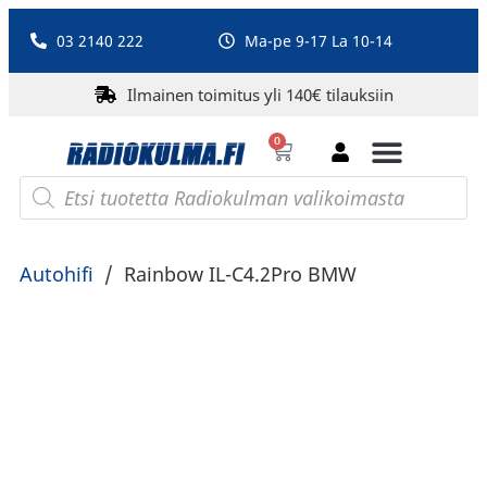
03 2140 222
Ma-pe 9-17 La 10-14
Ilmainen toimitus yli 140€ tilauksiin
0
Bluetooth-kaiuttimet
PA-laitteet ja karaoke
Roberts Radio
Autohifi
/
Rainbow IL-C4.2Pro BMW