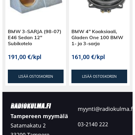
BMW 3-SARJA (98-07)
BMW 4″ Koaksiaali,
E46 Sedan 12″
Gladen One 100 BMW
Subikotelo
1- ja 3-sarja
191,00
€
/kpl
161,00
€
/kpl
LISÄÄ OSTOSKORIIN
LISÄÄ OSTOSKORIIN
myynti@radiokulma.fi
Tampereen myymälä
03-2140 222
Satamakatu 2
33200 Tampere