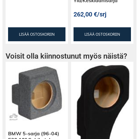
Ylä/Keskiäänisarja
262,00
€
/srj
LISÄÄ OSTOSKORIIN
LISÄÄ OSTOSKORIIN
Voisit olla kiinnostunut myös näistä?
BMW 5-sarja (96-04)