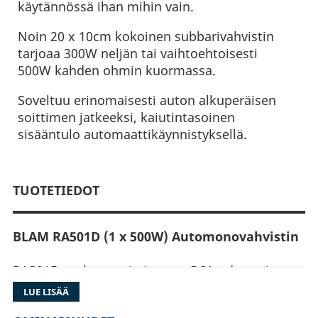
käytännössä ihan mihin vain.
Noin 20 x 10cm kokoinen subbarivahvistin
tarjoaa 300W neljän tai vaihtoehtoisesti
500W kahden ohmin kuormassa.
Soveltuu erinomaisesti auton alkuperäisen
soittimen jatkeeksi, kaiutintasoinen
sisääntulo automaattikäynnistyksellä.
TUOTETIEDOT
BLAM RA501D (1 x 500W) Automonovahvistin
RA501D mukana toimitetaan RCA-adapterit,
mikäli vahvistin halutaan liittää esimerkiksi
LUE LISÄÄ
auton tehdasasenteiseen soittimeen, jossa ei