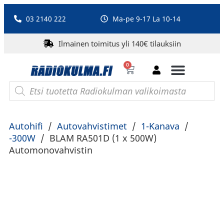
03 2140 222
Ma-pe 9-17 La 10-14
Ilmainen toimitus yli 140€ tilauksiin
0
Bluetooth-kaiuttimet
PA-laitteet ja karaoke
Roberts Radio
Autohifi
/
Autovahvistimet
/
1-Kanava
/
-300W
/
BLAM RA501D (1 x 500W)
Automonovahvistin