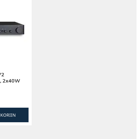
V2
eo, 2x40W
SKORIIN