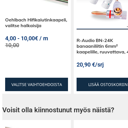
Oehlbach Hifikaiutinkaapeli,
valitse halkaisija
4,00
-
10,00€ / m
R-Audio BN-24K
10,00
banaaniliitin 6mm²
kaapelille, ruuvattava, 
20,90
€
/srj
VALITSE VAIHTOEHDOISTA
LISÄÄ OSTOSKORIIN
Voisit olla kiinnostunut myös näistä?