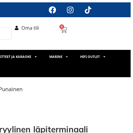
Oma tili
0
ITTEET JA KARAOKE
MARINE
HIFI OUTLET
 Punainen
yylinen läpiterminaali