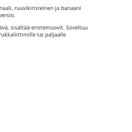
naali, ruuvikiristeinen ja banaani
ersio.
ävä, sisältää eristemuovit. Soveltuu
kkaliittimille tai paljaalle