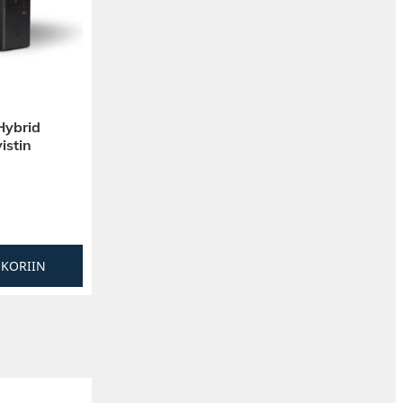
ybrid
istin
SKORIIN