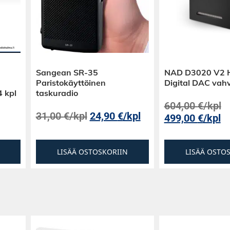
Sangean SR-35
NAD D3020 V2 H
Paristokäyttöinen
Digital DAC vahv
4 kpl
taskuradio
604,00
€
/kpl
31,00
€
/kpl
24,90
€
/kpl
499,00
€
/kpl
LISÄÄ OSTOSKORIIN
LISÄÄ OSTO