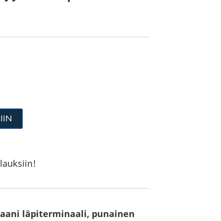
IIN
lauksiin!
naani läpiterminaali, punainen