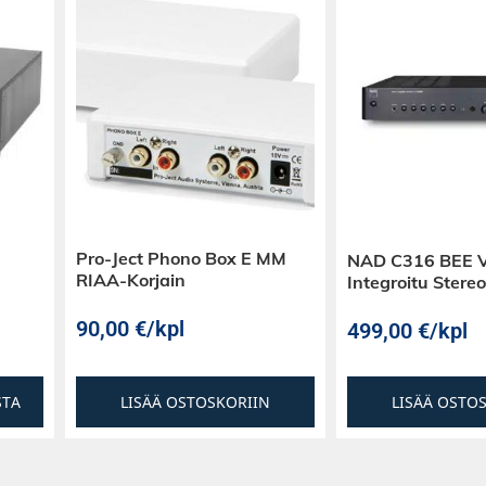
Pro-Ject Phono Box E MM
NAD C316 BEE 
RIAA-Korjain
Integroitu Ster
90,00
€
/kpl
499,00
€
/kpl
STA
LISÄÄ OSTOSKORIIN
LISÄÄ OSTO