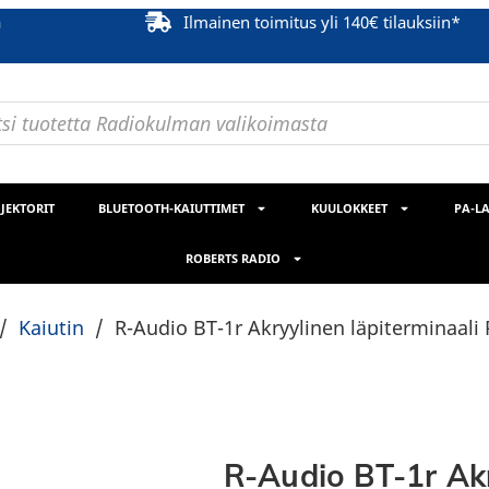
ä
Ilmainen toimitus yli 140€ tilauksiin*
JEKTORIT
BLUETOOTH-KAIUTTIMET
KUULOKKEET
PA-LA
ROBERTS RADIO
/
Kaiutin
/
R-Audio BT-1r Akryylinen läpiterminaali
R-Audio BT-1r Akr