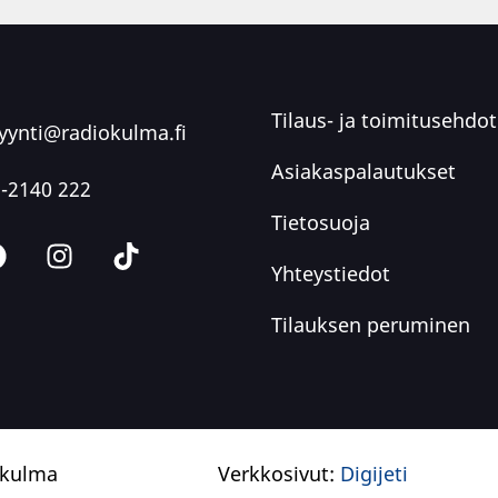
Tilaus- ja toimitusehdot
ynti@radiokulma.fi
Asiakaspalautukset
-2140 222
Tietosuoja
Yhteystiedot
Tilauksen peruminen
okulma
Verkkosivut:
Digijeti