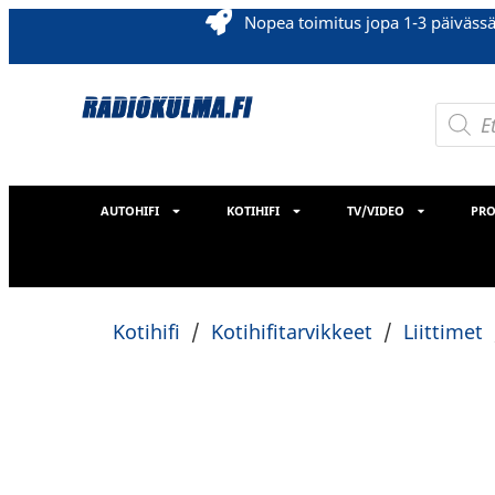
Nopea toimitus jopa 1-3 päiväss
AUTOHIFI
KOTIHIFI
TV/VIDEO
PRO
Kotihifi
/
Kotihifitarvikkeet
/
Liittimet