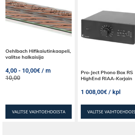
Oehlbach Hifikaiutinkaapeli,
valitse halkaisija
4,00
-
10,00€ / m
Pro-Ject Phono Box RS
10,00
HighEnd RIAA-Korjain
1 008,00€ / kpl
VALITSE VAIHTOEHDOISTA
VALITSE VAIHTOEHDOI