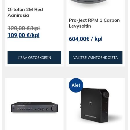
Ortofon 2M Red
Äänirasia
Pro-Ject RPM 1 Carbon
Levysoitin
120,00
€
/kpl
109,00
€
/kpl
604,00€ / kpl
LISÄÄ OSTOSKORIIN
VALITSE VAIHTOEHDOISTA
Ale!