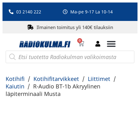
03 2140 222
Ma-pe 9-17 La 10-14
Ilmainen toimitus yli 140€ tilauksiin
0
Bluetooth-kaiuttimet
PA-laitteet ja karaoke
Roberts Radio
Kotihifi
/
Kotihifitarvikkeet
/
Liittimet
/
Kaiutin
/
R-Audio BT-1b Akryylinen
läpiterminaali Musta