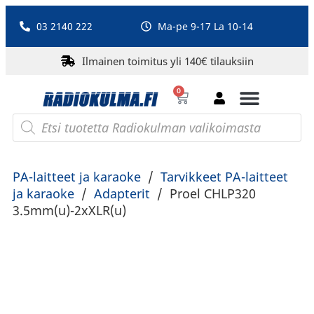
03 2140 222
Ma-pe 9-17 La 10-14
Ilmainen toimitus yli 140€ tilauksiin
0
Bluetooth-kaiuttimet
PA-laitteet ja karaoke
Roberts Radio
PA-laitteet ja karaoke
/
Tarvikkeet PA-laitteet
ja karaoke
/
Adapterit
/
Proel CHLP320
3.5mm(u)-2xXLR(u)