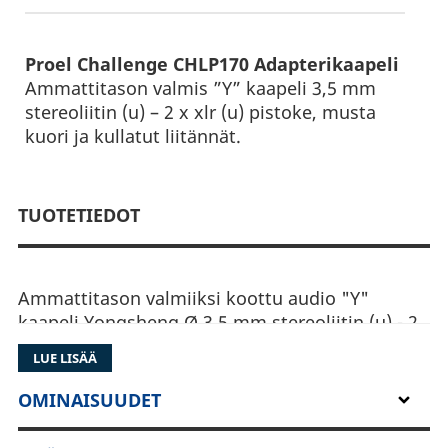
Proel Challenge CHLP170 Adapterikaapeli
Ammattitason valmis ”Y” kaapeli 3,5 mm
stereoliitin (u) – 2 x xlr (u) pistoke, musta
kuori ja kullatut liitännät.
TUOTETIEDOT
Ammattitason valmiiksi koottu audio "Y"
kaapeli Yongsheng Ø 3,5 mm stereoliitin (u) - 2
x Yongsheng Ø XLR (u) pistoke, musta kuori ja
LUE LISÄÄ
kullatut liitännät. Erittäin korkealaatuinen, luja
ja kestävä malli.
OMINAISUUDET