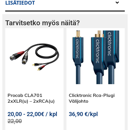
LISÄTIEDOT
Tarvitsetko myös näitä?
Procab CLA701
Clicktronic Rca-Plugi
2xXLR(u) – 2xRCA(u)
Välijohto
20,00
-
22,00€ / kpl
36,90
€
/kpl
22,00