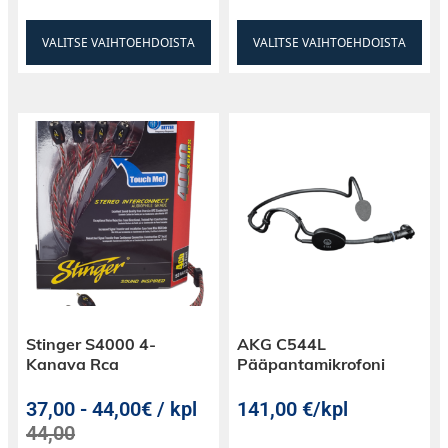
VALITSE VAIHTOEHDOISTA
VALITSE VAIHTOEHDOISTA
Stinger S4000 4-
AKG C544L
Kanava Rca
Pääpantamikrofoni
37,00
-
44,00€ / kpl
141,00
€
/kpl
44,00