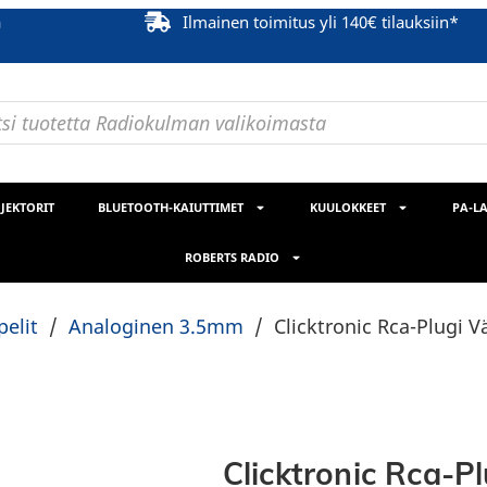
ä
Ilmainen toimitus yli 140€ tilauksiin*
JEKTORIT
BLUETOOTH-KAIUTTIMET
KUULOKKEET
PA-LA
ROBERTS RADIO
elit
/
Analoginen 3.5mm
/
Clicktronic Rca-Plugi V
Clicktronic Rca-Pl