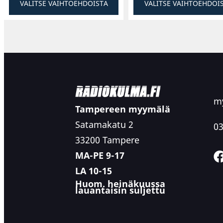
VALITSE VAIHTOEHDOISTA
VALITSE VAIHTOEHDOI
my
Tampereen myymälä
Satamakatu 2
03
33200 Tampere
MA-PE 9-17
LA 10-15
Huom. heinäkuussa
lauantaisin suljettu