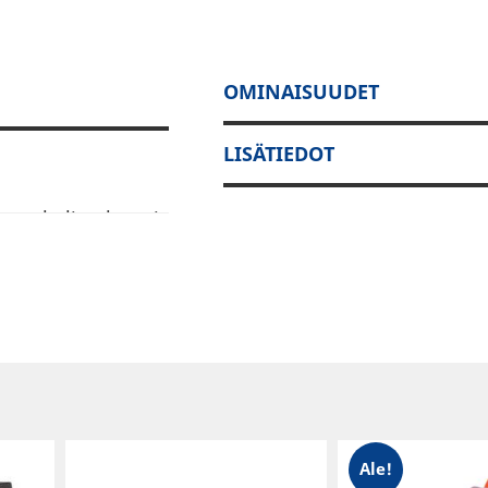
OMINAISUUDET
LISÄTIEDOT
m. puhelimelta tai
uhtaimpaan
vät liittimet,
 Rca Uros.
Ale!