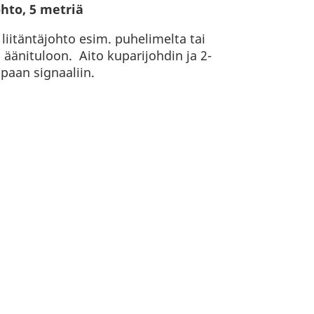
ohto, 5 metriä
liitäntäjohto esim. puhelimelta tai
 äänituloon. Aito kuparijohdin ja 2-
aan signaaliin.