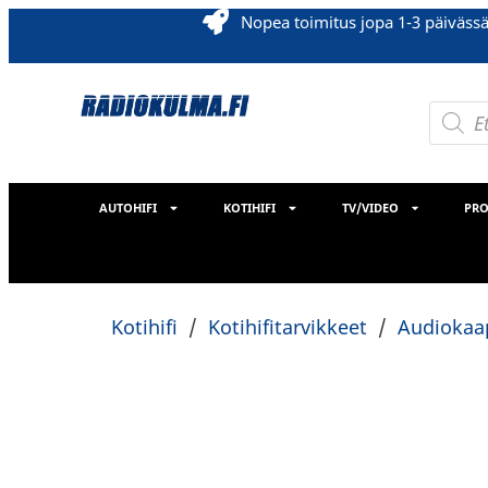
Nopea toimitus jopa 1-3 päiväss
AUTOHIFI
KOTIHIFI
TV/VIDEO
PRO
Kotihifi
/
Kotihifitarvikkeet
/
Audiokaap