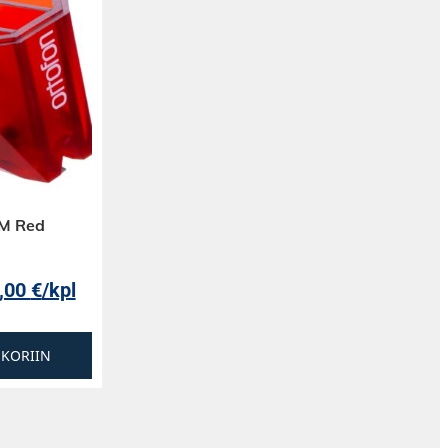
2M Red
,00
€
/kpl
SKORIIN