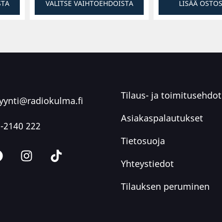
STA
VALITSE VAIHTOEHDOISTA
LISÄÄ OSTO
Tilaus- ja toimitusehdot
ynti@radiokulma.fi
Asiakaspalautukset
-2140 222
Tietosuoja
Yhteystiedot
Tilauksen peruminen