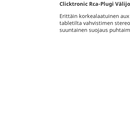
Clicktronic Rca-Plugi Välij
Erittäin korkealaatuinen aux 
tabletilta vahvistimen stereo
suuntainen suojaus puhtaimp