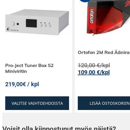
Ortofon 2M Red Äänira
120,00
€
/kpl
Pro-Ject Tuner Box S2
Miniviritin
109,00
€
/kpl
219,00€ / kpl
VALITSE VAIHTOEHDOISTA
LISÄÄ OSTOSKORIIN
Voisit olla kiinnostunut myös näistä?