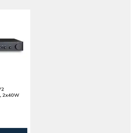
V2
eo, 2x40W