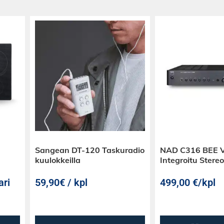
Sangean DT-120 Taskuradio
NAD C316 BEE 
kuulokkeilla
Integroitu Ster
ari
59,90€ / kpl
499,00
€
/kpl