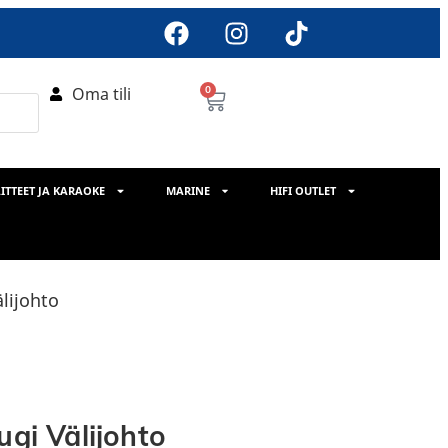
Oma tili
0
ITTEET JA KARAOKE
MARINE
HIFI OUTLET
älijohto
ugi Välijohto