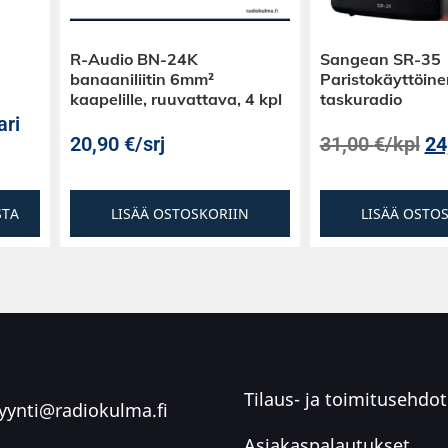
R-Audio BN-24K
Sangean SR-35
banaaniliitin 6mm²
Paristokäyttöine
kaapelille, ruuvattava, 4 kpl
taskuradio
ari
20,90
€
/srj
31,00
€
/kpl
24
STA
LISÄÄ OSTOSKORIIN
LISÄÄ OSTO
Tilaus- ja toimitusehdot
ynti@radiokulma.fi
Asiakaspalautukset