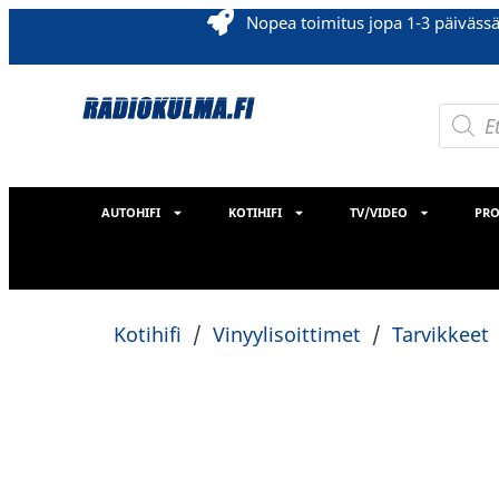
Nopea toimitus jopa 1-3 päiväss
AUTOHIFI
KOTIHIFI
TV/VIDEO
PRO
Kotihifi
/
Vinyylisoittimet
/
Tarvikkeet