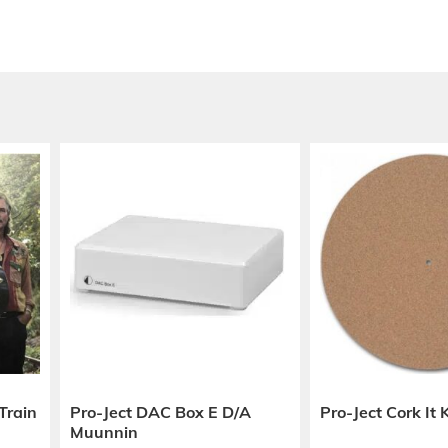
kkeeseen
uhtaasta OFC
 hiilikuitua
Train
Pro-Ject DAC Box E D/A
Pro-Ject Cork It
Muunnin