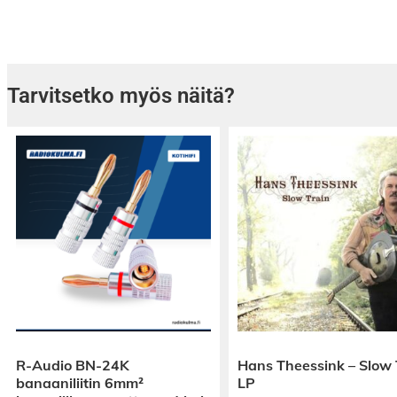
1x 5-napainen vakio äänivarren liitäntäpisto
Saatavilla pituus: 123cm (varastomitta)
Tarvitsetko myös näitä?
Sähköisesti suojattu, johtimet valmistettu p
kuparista ja suojattu ylimääräisellä kerroksella
R-Audio BN-24K
Hans Theessink – Slow 
banaaniliitin 6mm²
LP