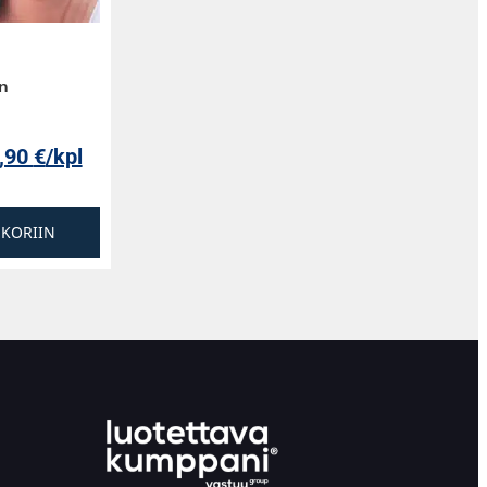
n
,90
€
/kpl
SKORIIN