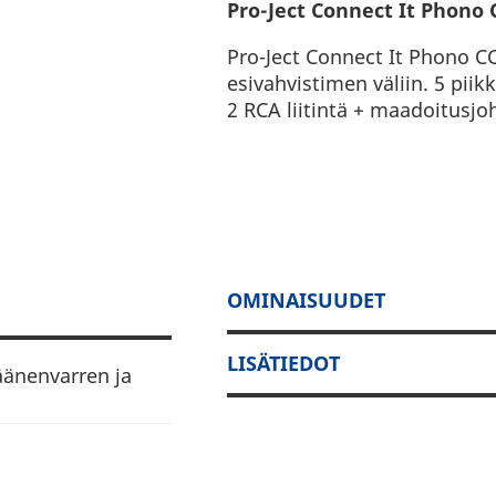
Pro-Ject Connect It Phono 
Pro-Ject Connect It Phono CC
esivahvistimen väliin. 5 piik
2 RCA liitintä + maadoitusjo
OMINAISUUDET
LISÄTIEDOT
äänenvarren ja
 liitintä