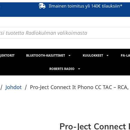
ä
Ilmainen toimitus yli 140€ tilauksiin*
JEKTORIT
BLUETOOTH-KAIUTTIMET
KUULOKKEET
PA-LA
ROBERTS RADIO
/
Johdot
/
Pro-Ject Connect It Phono CC TAC – RCA, 
Pro-Ject Connect 