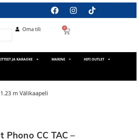
Oma tili
0
ITTEET JA KARAOKE
MARINE
HIFI OUTLET
1.23 m Välikaapeli
It Phono CC TAC –