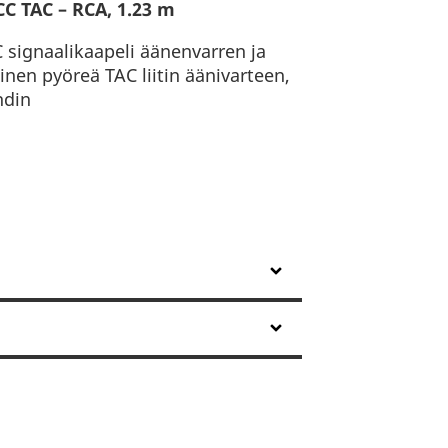
CC TAC – RCA, 1.23 m
 signaalikaapeli äänenvarren ja
kinen pyöreä TAC liitin äänivarteen,
hdin