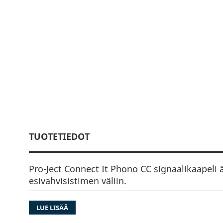
TUOTETIEDOT
Pro-Ject Connect It Phono CC signaalikaapeli 
esivahvisistimen väliin.
5 piikkinen pyöreä TAC liitin äänivarteen, 2 RCA
LUE LISÄÄ
maadoitusjohdin.