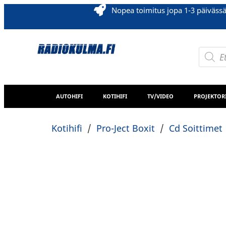
Nopea toimitus jopa 1-3 päiväss
AUTOHIFI
KOTIHIFI
TV/VIDEO
PROJEKTOR
Kotihifi
/
Pro-Ject Boxit
/
Cd Soittimet