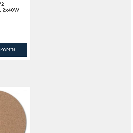
V2
eo, 2x40W
SKORIIN