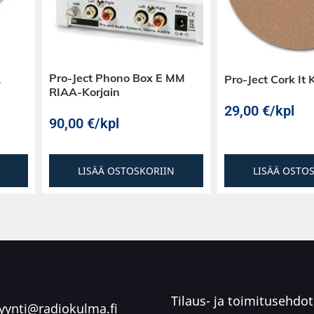
a versiot myös
Pro-Ject Phono Box E MM
A
Pro-Ject Cork It
RIAA-Korjain
29,00
€
/kpl
90,00
€
/kpl
LISÄÄ OSTOSKORIIN
LISÄÄ OSTO
Hz
200) mm
Tilaus- ja toimitusehdot
ynti@radiokulma.fi