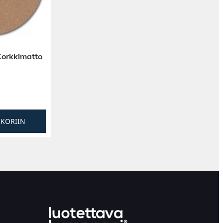
 Korkkimatto
SKORIIN