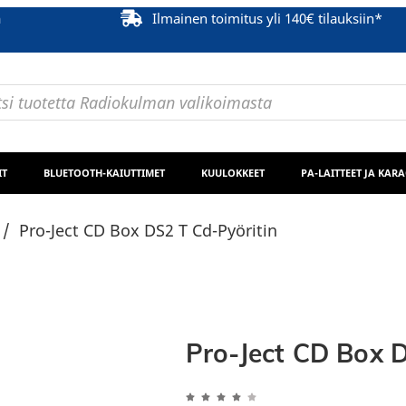
ä
Ilmainen toimitus yli 140€ tilauksiin*
IT
BLUETOOTH-KAIUTTIMET
KUULOKKEET
PA-LAITTEET JA KAR
/
Pro-Ject CD Box DS2 T Cd-Pyöritin
Pro-Ject CD Box D