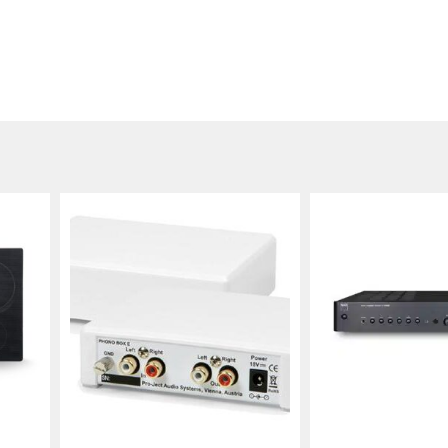
utus)
i musta
inä,