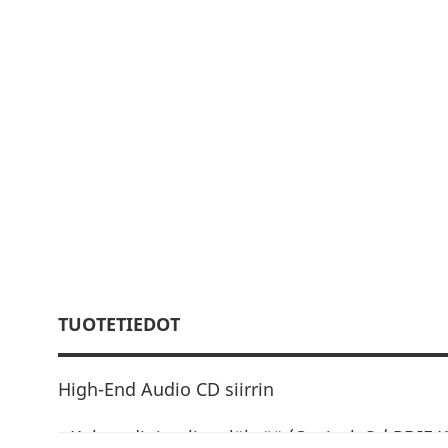
TUOTETIEDOT
High-End Audio CD siirrin
• Kolme digitaalista lähtöä (Optical, S / PDIF 