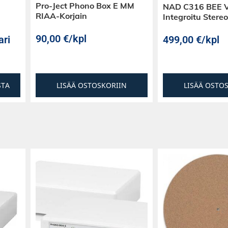
Pro-Ject Phono Box E MM
NAD C316 BEE 
RIAA-Korjain
Integroitu Ster
90,00
€
/kpl
ari
499,00
€
/kpl
aremmin kuin DVD-
reovaikutelman CD
aan puhtaana
STA
LISÄÄ OSTOSKORIIN
LISÄÄ OSTO
n "Red Book
en ja on
 tarjoaa korkean
ntä täydelliseen
varakenteiseen
listaa
erillä. Yhdessä
kanssa, kuten
aavutettu, koska
uaalisesti CD Box
soinnussa niiden