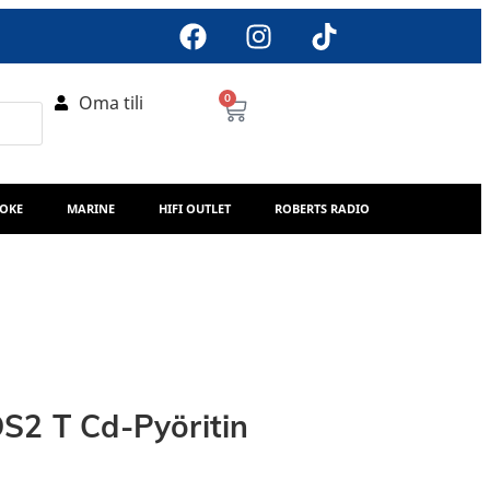
Oma tili
0
AOKE
MARINE
HIFI OUTLET
ROBERTS RADIO
S2 T Cd-Pyöritin