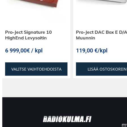
tyylikkääseen ulkonäköön ja siitä on saatavill
puureunoilla.
Pro-Ject Signature 10
Pro-Ject DAC Box E D/
TEKNINEN tieto
HighEnd Levysoitin
Muunnin
Pro-Ject CD Box DS2T
6 999,00€ / kpl
119,00
€
/kpl
Tukee CD, CD-R, CD-RW ja Hybrid-SACD
Digitaalilähdöt 1x koaksiaaliset (S / PDIF)
1x optinen (S / PDIF)
VALITSE VAIHTOEHDOISTA
LISÄÄ OSTOSKORIIN
1x XLR (AES / EBU)
Virtalähde 18V / 10000mA DC; 220 - 240 V, 50 
Virrankulutus valmiustilassa <1 W
Virrankulutus 18V / 600mA DC
Mitta P x K x S (S liittimillä) 206 x 72 x 194 (
Paino 2670g ilman virtalähdettä
my