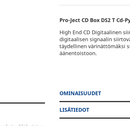
Pro-Ject CD Box DS2 T Cd-Py
High End CD Digitaalinen sii
digitaalisen signaalin siirto
täydellinen värinättömäksi 
äänentoistoon.
OMINAISUUDET
LISÄTIEDOT
Koaksiaalilähtö ja