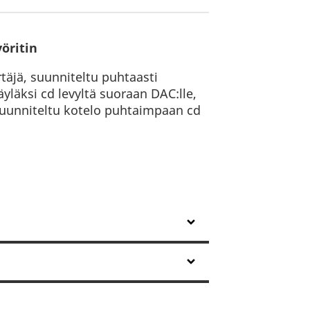
öritin
rtäjä, suunniteltu puhtaasti
väyläksi cd levyltä suoraan DAC:lle,
suunniteltu kotelo puhtaimpaan cd