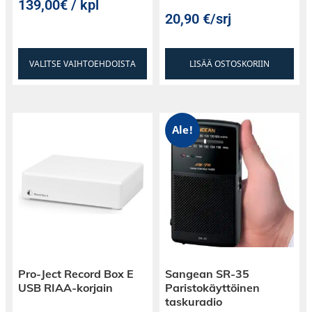
139,00€ / kpl
- Kaiuttimen tyyppi: kattoon asennettava
20,90
€
/srj
kaksitiekaiutin
- Kaiutinelementit: 6,5" midbassokaiutin
VALITSE VAIHTOEHDOISTA
LISÄÄ OSTOSKORIIN
polypropyleenikartiolla, 0,75"
silkkikalottidiskantti
- Taajuusvaste: 33 Hz - 27 kHz
Ale!
- Herkkyys: 89 dB
- Suositeltu vahvistinteho: 10-100 W
- Kullatut kaiutinterminaalit
Pro-Ject Record Box E
Sangean SR-35
USB RIAA-korjain
Paristokäyttöinen
Asennusreiän halkaisija: 208 mm
taskuradio