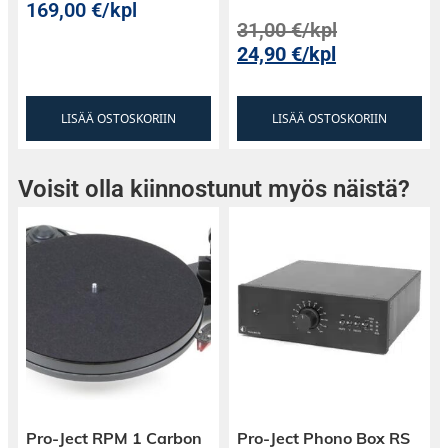
169,00
€
/kpl
Asennussyvyys: 82,6 mm
31,00
€
/kpl
24,90
€
/kpl
Kokonaishalkaisija: 245 mm
Kokonaissyvyys: 95 mm
LISÄÄ OSTOSKORIIN
LISÄÄ OSTOSKORIIN
Voisit olla kiinnostunut myös näistä?
Hinta/kappale
Pro-Ject RPM 1 Carbon
Pro-Ject Phono Box RS