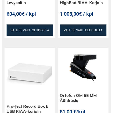
Levysoitin
HighEnd RIAA-Korjain
604,00€ / kpl
1 008,00€ / kpl
VALITSE VAIHTOEHDOISTA
VALITSE VAIHTOEHDOISTA
Ortofon OM 5E MM
Äänirasia
Pro-Ject Record Box E
81,00
€
/kpl
USB RIAA-korjain