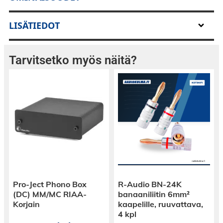
Polk Audio V60 In-ceiling kaiutin
LISÄTIEDOT
Tarvitsetko myös näitä?
Polk Audio V60 on laadukas kattokaiutin
huomaamattomalla, valkoisella ritilällä.
Koaksiaalikaiuttimessa on 6,5" midbasso sekä
0,75" diskantti. Midbasson polypropyleenikartio
on erittäin kevyt, ja sen avulla kaiutin tuottaa
selkeää keskiääntä ja iskevää bassoa
tehokkaasti.
Tekniset tiedot
:
Pro-Ject Phono Box
R-Audio BN-24K
(DC) MM/MC RIAA-
banaaniliitin 6mm²
Korjain
kaapelille, ruuvattava,
4 kpl