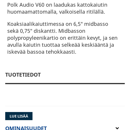
Polk Audio V60 on laadukas kattokaiutin
huomaamattomalla, valkoisella ritilällä.
Koaksiaalikaiuttimessa on 6,5″ midbasso
sekä 0,75″ diskantti. Midbasson
polypropyleenikartio on erittäin kevyt, ja sen
avulla kaiutin tuottaa selkeää keskiääntä ja
iskevää bassoa tehokkaasti.
TUOTETIEDOT
LUE LISÄÄ
OMINAISUUDET