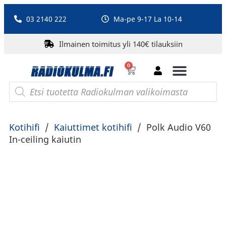
03 2140 222
Ma-pe 9-17 La 10-14
Ilmainen toimitus yli 140€ tilauksiin
0
Bluetooth-kaiuttimet
PA-laitteet ja karaoke
Roberts Radio
Kotihifi
/
Kaiuttimet kotihifi
/
Polk Audio V60
In-ceiling kaiutin