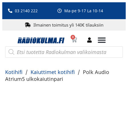
03 2140 222
Ma-pe 9-17 La 10-14
Ilmainen toimitus yli 140€ tilauksiin
0
Bluetooth-kaiuttimet
PA-laitteet ja karaoke
Roberts Radio
Kotihifi
/
Kaiuttimet kotihifi
/
Polk Audio
Atrium5 ulkokaiutinpari