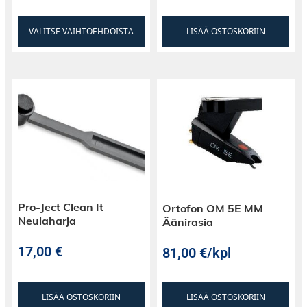
VALITSE VAIHTOEHDOISTA
LISÄÄ OSTOSKORIIN
Pro-Ject Clean It
Ortofon OM 5E MM
Neulaharja
Äänirasia
17,00
€
81,00
€
/kpl
LISÄÄ OSTOSKORIIN
LISÄÄ OSTOSKORIIN