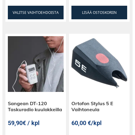
VALITSE VAIHTOEHDOISTA
LISÄÄ OSTOSKORIIN
Sangean DT-120
Ortofon Stylus 5 E
Taskuradio kuulokkeilla
Vaihtoneula
59,90€ / kpl
60,00
€
/kpl