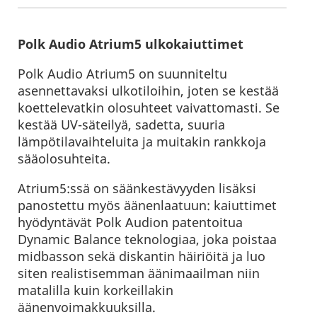
Polk Audio Atrium5 ulkokaiuttimet
Polk Audio Atrium5 on suunniteltu
asennettavaksi ulkotiloihin, joten se kestää
koettelevatkin olosuhteet vaivattomasti. Se
kestää UV-säteilyä, sadetta, suuria
lämpötilavaihteluita ja muitakin rankkoja
sääolosuhteita.
Atrium5:ssä on säänkestävyyden lisäksi
panostettu myös äänenlaatuun: kaiuttimet
hyödyntävät Polk Audion patentoitua
Dynamic Balance teknologiaa, joka poistaa
midbasson sekä diskantin häiriöitä ja luo
siten realistisemman äänimaailman niin
matalilla kuin korkeillakin
äänenvoimakkuuksilla.