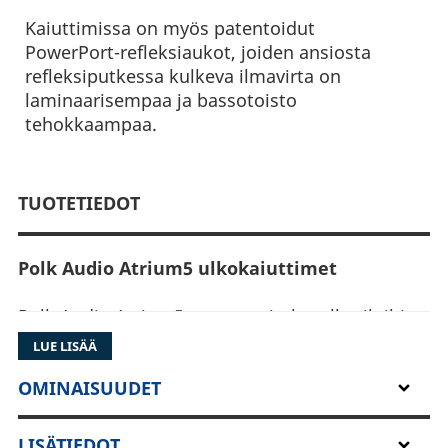
Kaiuttimissa on myös patentoidut
PowerPort-refleksiaukot, joiden ansiosta
refleksiputkessa kulkeva ilmavirta on
laminaarisempaa ja bassotoisto
tehokkaampaa.
TUOTETIEDOT
Polk Audio Atrium5 ulkokaiuttimet
Polk Audio Atrium5 on suunniteltu ulkotiloihin,
joten se on valmistettu kestämään UV-säteilyä,
LUE LISÄÄ
sadetta, suuria lämpötilavaihteluita ja muitakin
rankkoja sääolosuhteita. Se on helppo kiinnittää
OMINAISUUDET
pysty- tai vaakatasoon esimerkiksi terassille:
Asenna kaiuttimen kiinnike seinään ja aseta
LISÄTIEDOT