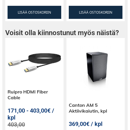
visuaalisuudella ja saavutettavuudella.
Panasonic täyttää tarpeet joka kerta. Kytke vain
LISÄÄ OSTOSKORIIN
LISÄÄ OSTOSKORIIN
virta päälle.
Voisit olla kiinnostunut myös näistä?
Ruipro HDMI Fiber
Cable
Canton AM 5
171,00
-
403,00€ /
Aktiivikaiutin, kpl
kpl
369,00€ / kpl
403,00