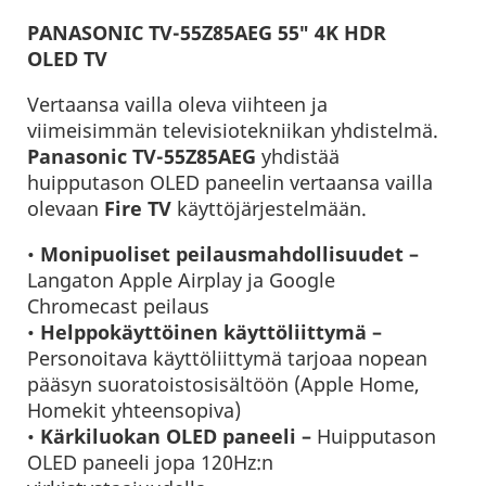
PANASONIC TV-55Z85AEG 55″ 4K HDR
OLED TV
Vertaansa vailla oleva viihteen ja
viimeisimmän televisiotekniikan yhdistelmä.
Panasonic
TV-55Z85AEG
yhdistää
huipputason OLED paneelin vertaansa vailla
olevaan
Fire TV
käyttöjärjestelmään.
•
Monipuoliset peilausmahdollisuudet –
Langaton Apple Airplay ja Google
Chromecast peilaus
•
Helppokäyttöinen käyttöliittymä –
Personoitava käyttöliittymä tarjoaa nopean
pääsyn suoratoistosisältöön (Apple Home,
Homekit yhteensopiva)
•
Kärkiluokan OLED paneeli
–
Huipputason
OLED paneeli jopa 120Hz:n