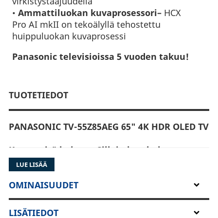
virkistystaajuudella
•
Ammattiluokan kuvaprosessori–
HCX
Pro AI mkII on tekoälyllä tehostettu
huippuluokan kuvaprosessi
Panasonic televisioissa 5 vuoden takuu!
TUOTETIEDOT
PANASONIC TV-55Z85AEG 65" 4K HDR OLED TV
Katso mitä haluat - Silloin kun haluat
LUE LISÄÄ
Parasta viihdettä Panasonic TV:llä, jossa on nyt
sisäänrakennettu Fire TV. Tutustu valioluokan
OMINAISUUDET
ominaisuuksiin, jotka vievät
katselukokemuksesi uudelle tasolle. Tutustu
LISÄTIEDOT