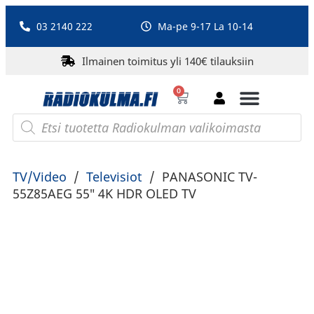
03 2140 222
Ma-pe 9-17 La 10-14
Ilmainen toimitus yli 140€ tilauksiin
0
Bluetooth-kaiuttimet
PA-laitteet ja karaoke
Roberts Radio
TV/Video
/
Televisiot
/
PANASONIC TV-
55Z85AEG 55″ 4K HDR OLED TV