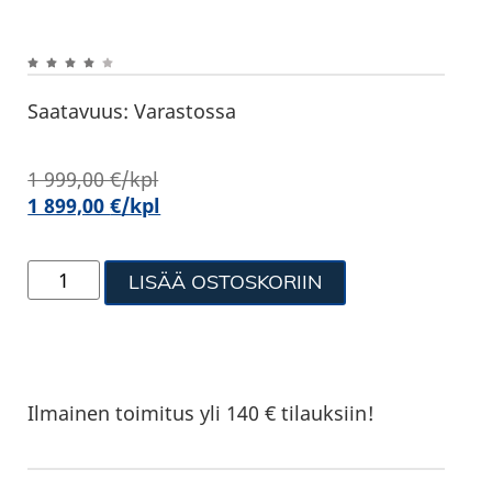
Saatavuus:
Varastossa
1 999,00
€
/kpl
1 899,00
€
/kpl
LISÄÄ OSTOSKORIIN
Ilmainen toimitus yli 140 € tilauksiin!