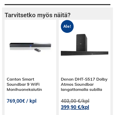
kaikkiin etuihin ja uppoudu rajattomien
mahdollisuuksien maailmaan.
Tarvitsetko myös näitä?
Ale!
Selaa vähemmän, katso enemmän
Suosikkileffat, sarjat ja tv lähetykset ovat
suoraan etusivullasi.
Televisio, joka toimii ehdoillasi
Luo jopa 6 profiilia omilla katselulistoilla ja
suosituksilla.
Canton Smart
Denon DHT-S517 Dolby
Sano Alexalle, mitä haluat
Soundbar 9 WiFi
Atmos Soundbar
Anna Alexan hoitaa etsintä – kerro vain, mitä
Monihuonekaiutin
langattomalla subilla
haluat katsoa.
769,00€ / kpl
403,00
€
/kpl
Televisio, tehty myös pelaajille
399,90
€
/kpl
Pelaa kuin striimaisit elokuviasi.