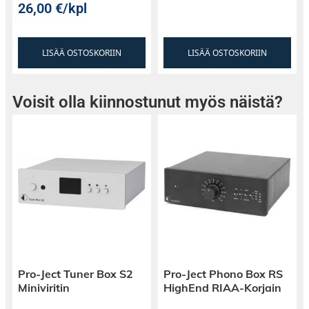
26,00
€
/kpl
LISÄÄ OSTOSKORIIN
LISÄÄ OSTOSKORIIN
Voisit olla kiinnostunut myös näistä?
Erittäin tehokas multimediakaiutin
AM 5 Aktiivikaiutin on ihanteellinen plug&play
Pro-Ject Tuner Box S2
Pro-Ject Phono Box RS
Miniviritin
HighEnd RIAA-Korjain
valinta pc tietokoneille, mac tietokoneille,
läppärille tai tabletille. Se tekee PC pelien