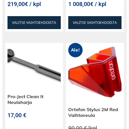
219,00€ / kpl
1 008,00€ / kpl
pelaamisesta entistä intensiivisemmän
kokemuksen, ja valjastaa minkä tahansa
musiikkisoittimen tai serverin täysiveriseksi
VALITSE VAIHTOEHDOISTA
VALITSE VAIHTOEHDOISTA
audiofiililuokan äänentoistojärjestelmäksi. Se
voidaan yhdistää myös käytännössä kaikkiin
mobiililaitteisiin ja MP3 soittimiin. Integroidut
kytkimet äänensävysäädöille takaa aina
Ale!
parhaan mahdollisen äänentoiston.
Pro-Ject Clean It
Neulaharja
Ortofon Stylus 2M Red
17,00
€
Vaihtoneula
90,00
€
/kpl