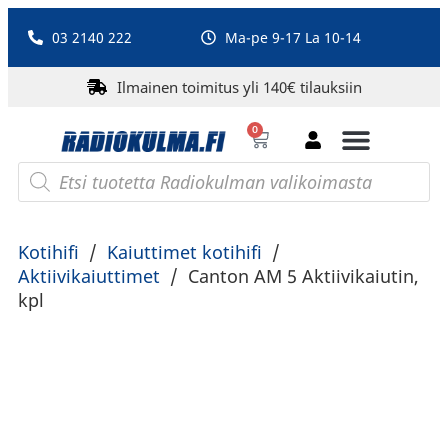
03 2140 222
Ma-pe 9-17 La 10-14
Ilmainen toimitus yli 140€ tilauksiin
0
Bluetooth-kaiuttimet
PA-laitteet ja karaoke
Roberts Radio
Kotihifi
/
Kaiuttimet kotihifi
/
Aktiivikaiuttimet
/
Canton AM 5 Aktiivikaiutin,
kpl