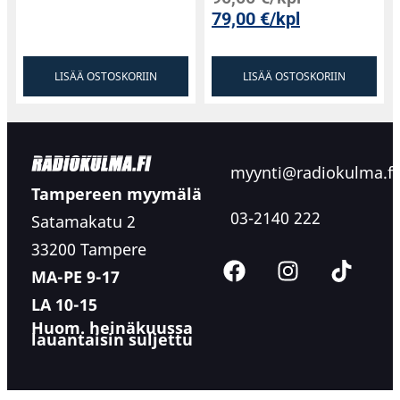
79,00
€
/kpl
LISÄÄ OSTOSKORIIN
LISÄÄ OSTOSKORIIN
Huippuluokan HiFi ja TV kaiutinjärjestelmä
Varustettuna kaikilla studio aktiivimonitorin
hyvillä ominaisuuksilla, AM 5 on myös
täysiverinen HiFi kaiutin ja loistava lisäys
myynti@radiokulma.fi
television kumppaniksi. Kytkettynä suoraan
Tampereen myymälä
television kuulokeliitäntään, voit helposti
03-2140 222
Satamakatu 2
säätää äänenvoimakkuutta suoraan tv:n
33200 Tampere
kaukosäätimestä, ja sen vaikuttavat
MA-PE 9-17
äänenparannusominaisuudet muuttaa jokaisen
leffahetken elokuvateatterimaiseksi
LA 10-15
kokemukseksi. Lisävarusteena saatava
Huom. heinäkuussa
lauantaisin suljettu
seinä/kattoteline mahdollistaa kaiuttimen
asentamisen television viereen kummallekin