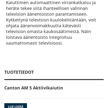
Kaiuttimen automaattinen virrankatkaisu ja
heräte tekee siitä ihanteellisen valinnan
television äänentoiston parantamiseen.
Kytkettynä television kuulokeliitäntään, voit
ohjata äänenvoimakkuutta kätevästi
television omasta kaukosäätimestä. Näin
loistava äänentoisto integroituu
saumattomasti televisioosi.
TUOTETIEDOT
Canton AM 5 Aktiivikaiutin
Ammattitason studiomonitori
LUE LISÄÄ