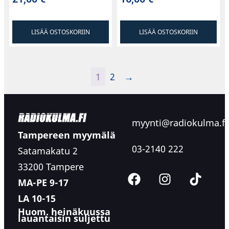
LISÄÄ OSTOSKORIIN
LISÄÄ OSTOSKORIIN
1
2
→
myynti@radiokulma.fi
Tampereen myymälä
03-2140 222
Satamakatu 2
33200 Tampere
MA-PE 9-17
LA 10-15
Huom. heinäkuussa
lauantaisin suljettu