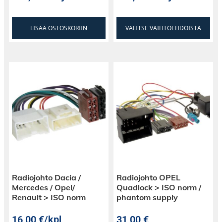
LISÄÄ OSTOSKORIIN
VALITSE VAIHTOEHDOISTA
Radiojohto Dacia /
Radiojohto OPEL
Mercedes / Opel/
Quadlock > ISO norm /
Renault > ISO norm
phantom supply
16,00
€
/kpl
31,00
€