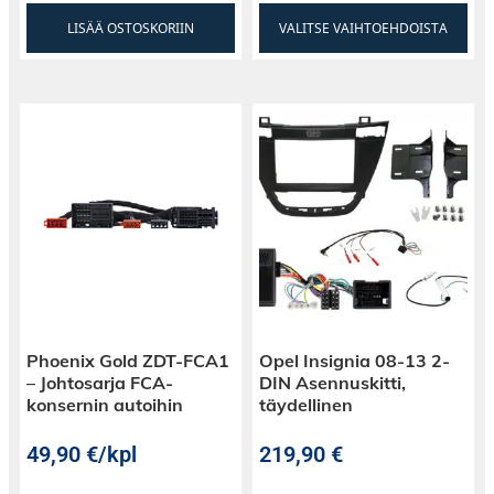
LISÄÄ OSTOSKORIIN
VALITSE VAIHTOEHDOISTA
Phoenix Gold ZDT-FCA1
Opel Insignia 08-13 2-
– Johtosarja FCA-
DIN Asennuskitti,
konsernin autoihin
täydellinen
49,90
€
/kpl
219,90
€