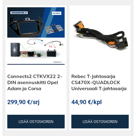
Connects2 CTKVX22 2-
Rebec T-Johtosarja
DIN asennuskitti Opel
CS470X-QUADLOCK
Adam ja Corsa
Universaali T-johtosarja
299,90
€
/srj
44,90
€
/kpl
LISÄÄ OSTOSKORIIN
LISÄÄ OSTOSKORIIN