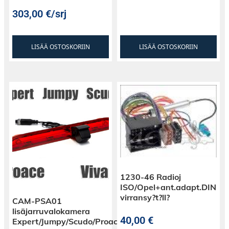
303,00
€
/srj
LISÄÄ OSTOSKORIIN
LISÄÄ OSTOSKORIIN
1230-46 Radioj
ISO/Opel+ant.adapt.DIN
virransy?t?ll?
CAM-PSA01
lisäjarruvalokamera
40,00
€
Expert/Jumpy/Scudo/Proace/Vivaro