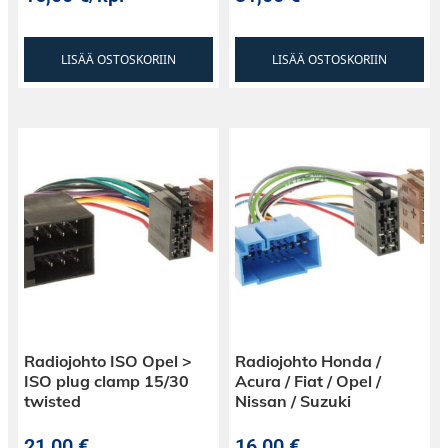
LISÄÄ OSTOSKORIIN
LISÄÄ OSTOSKORIIN
Radiojohto ISO Opel >
Radiojohto Honda /
ISO plug clamp 15/30
Acura / Fiat / Opel /
twisted
Nissan / Suzuki
21,00
€
16,00
€