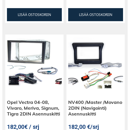
LISÄÄ OSTOSKORIIN
LISÄÄ OSTOSKORIIN
Opel Vectra 04-08,
NV400 /Master /Movano
Vivaro, Meriva, Signum,
2DIN (Navigointi)
Tigra 2DIN Asennuskitti
Asennuskitti
182,00€ / srj
182,00
€
/srj