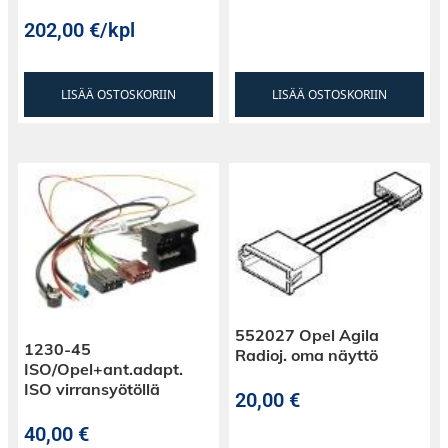
202,00
€
/kpl
LISÄÄ OSTOSKORIIN
LISÄÄ OSTOSKORIIN
552027 Opel Agila
1230-45
Radioj. oma näyttö
ISO/Opel+ant.adapt.
ISO virransyötöllä
20,00
€
40,00
€