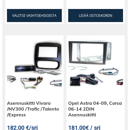
VALITSE VAIHTOEHDOISTA
LISÄÄ OSTOSKORIIN
Asennuskitti Vivaro
Opel Astra 04-09, Corsa
/NV300 /Trafic /Talento
06-14 2DIN
/Express
Asennuskitti
182,00
€
/srj
181,00€ / srj