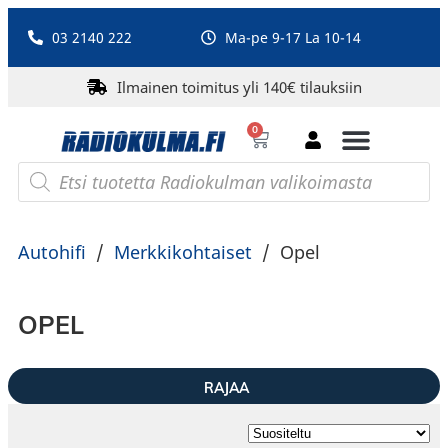
03 2140 222
Ma-pe 9-17 La 10-14
Ilmainen toimitus yli 140€ tilauksiin
0
Bluetooth-kaiuttimet
PA-laitteet ja karaoke
Roberts Radio
Autohifi
/
Merkkikohtaiset
/
Opel
OPEL
RAJAA