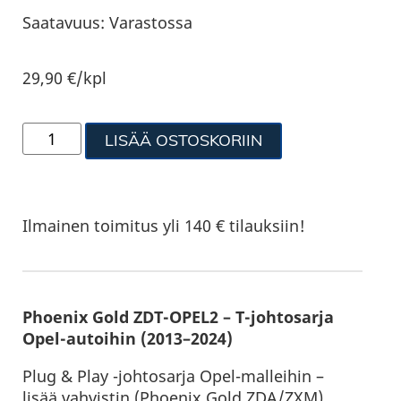
Saatavuus:
Varastossa
29,90
€
/kpl
LISÄÄ OSTOSKORIIN
Ilmainen toimitus yli 140 € tilauksiin!
Phoenix Gold ZDT-OPEL2 – T-johtosarja
Opel-autoihin (2013–2024)
Plug & Play -johtosarja Opel-malleihin –
lisää vahvistin (Phoenix Gold ZDA/ZXM)