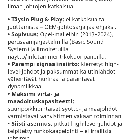
ilman johtojen katkaisua.
• Täysin Plug & Play:
ei katkaisua tai
juottamista – OEM-johtosarja jää ehjäksi.
• Sopivuus:
Opel-malleihin (2013–2024),
perusäänijärjestelmillä (Basic Sound
System) ja ilmoitetuilla
näyttö/infotainment-kokoonpanoilla.
• Parempi signaalinsiirto:
kierretyt high-
level-johdot ja paksummat kaiutinlähdöt
vähentävät hurinaa ja parantavat
dynamiikkaa.
• Maksimi virta- ja
maadoituskapasiteetti:
suuripoikkipintaiset syöttö- ja maajohdot
varmistavat vahvistimen vakaan toiminnan.
•
Siisti asennus:
pitkät high-level-johdot ja
teipitetty runkokaapelointi – ei irrallisia
johtimia.