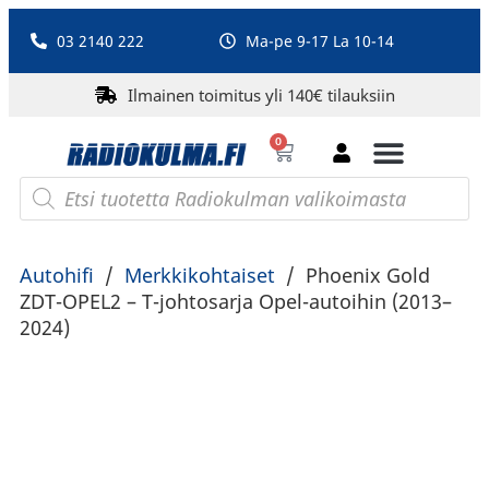
03 2140 222
Ma-pe 9-17 La 10-14
Ilmainen toimitus yli 140€ tilauksiin
0
Bluetooth-kaiuttimet
PA-laitteet ja karaoke
Roberts Radio
Autohifi
/
Merkkikohtaiset
/
Phoenix Gold
ZDT-OPEL2 – T-johtosarja Opel-autoihin (2013–
2024)