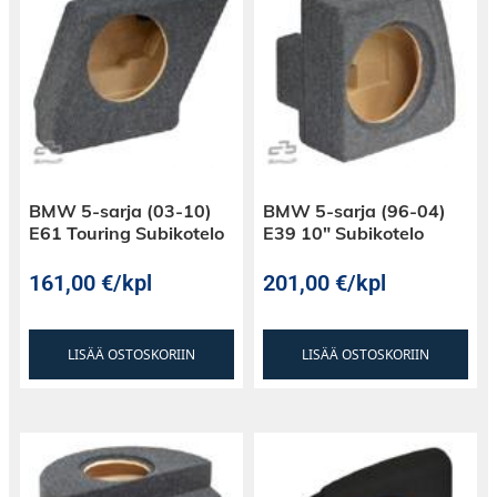
T-johtosarjan lisäksi, täppää lisätietoja
varten:
Phoenix Gold GDC-ISO2 (2.2 metriä) /
GDC-ISO5 ISO-johtosarja (5.2 metriä
)
Yhteensopivat Phoenix Gold -vahvistimet:
ZDA-sarja, ZXM-sarja (Plug & Play -kytkentä
ZDC-sarjan kautta).
BMW 5-sarja (03-10)
BMW 5-sarja (96-04)
E61 Touring Subikotelo
E39 10″ Subikotelo
161,00
€
/kpl
201,00
€
/kpl
LISÄÄ OSTOSKORIIN
LISÄÄ OSTOSKORIIN