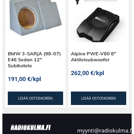
BMW 3-SARJA (98-07)
Alpine PWE-V80 8″
E46 Sedan 12″
Aktiivisubwoofer
Subikotelo
262,00
€
/kpl
191,00
€
/kpl
LISÄÄ OSTOSKORIIN
LISÄÄ OSTOSKORIIN
myynti@radiokulma.fi