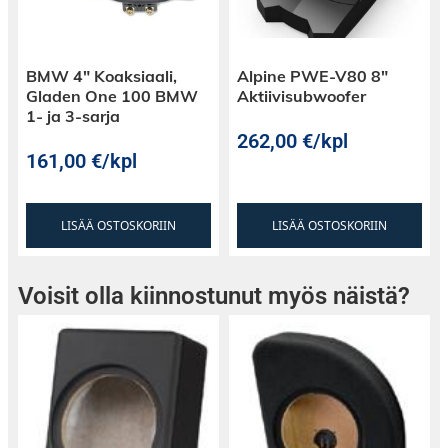
BMW 4″ Koaksiaali,
Alpine PWE-V80 8″
Gladen One 100 BMW
Aktiivisubwoofer
1- ja 3-sarja
262,00
€
/kpl
161,00
€
/kpl
LISÄÄ OSTOSKORIIN
LISÄÄ OSTOSKORIIN
Voisit olla kiinnostunut myös näistä?