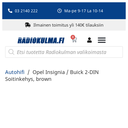
03 2140 222
Ma-pe 9-17 La 10-14
Ilmainen toimitus yli 140€ tilauksiin
0
Bluetooth-kaiuttimet
PA-laitteet ja karaoke
Roberts Radio
Autohifi
/
Opel Insignia / Buick 2-DIN
Soitinkehys, brown