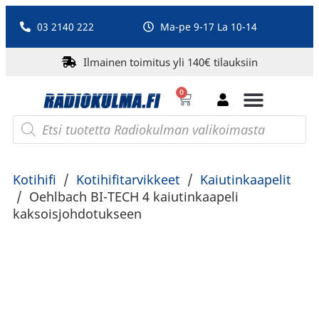
03 2140 222
Ma-pe 9-17 La 10-14
Ilmainen toimitus yli 140€ tilauksiin
0
Bluetooth-kaiuttimet
PA-laitteet ja karaoke
Roberts Radio
Kotihifi
/
Kotihifitarvikkeet
/
Kaiutinkaapelit
/
Oehlbach BI-TECH 4 kaiutinkaapeli
kaksoisjohdotukseen