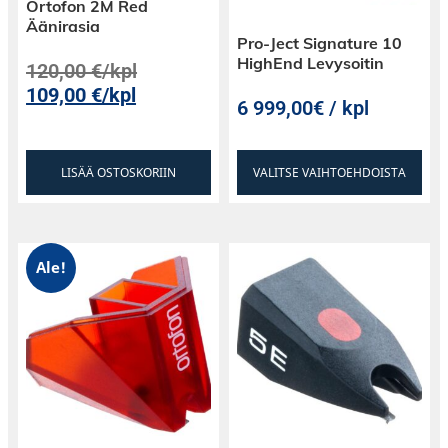
Ortofon 2M Red
Äänirasia
Pro-Ject Signature 10
HighEnd Levysoitin
120,00
€
/kpl
109,00
€
/kpl
6 999,00€ / kpl
LISÄÄ OSTOSKORIIN
VALITSE VAIHTOEHDOISTA
Ale!