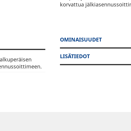
korvattua jälkiasennussoitti
OMINAISUUDET
LISÄTIEDOT
alkuperäisen
ennussoittimeen.
lella olevaan