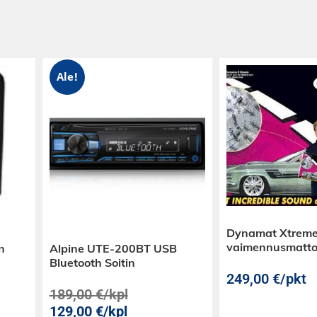
Ale!
Dynamat Xtreme
vaimennusmatt
n
Alpine UTE-200BT USB
Bluetooth Soitin
249,00
€
/pkt
189,00
€
/kpl
129,00
€
/kpl