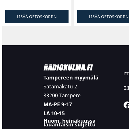
LISÄÄ OSTOSKORIIN
LISÄÄ OSTOSKORIIN
my
Tampereen myymälä
Satamakatu 2
03
33200 Tampere
MA-PE 9-17
LA 10-15
Huom. heinäkuussa
lauantaisin suljettu