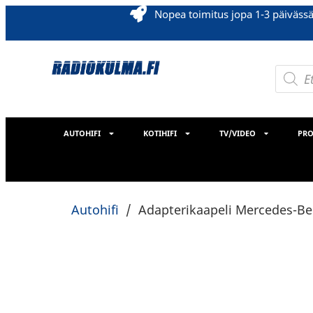
Nopea toimitus jopa 1-3 päiväss
AUTOHIFI
KOTIHIFI
TV/VIDEO
PRO
Autohifi
/
Adapterikaapeli Mercedes-Be