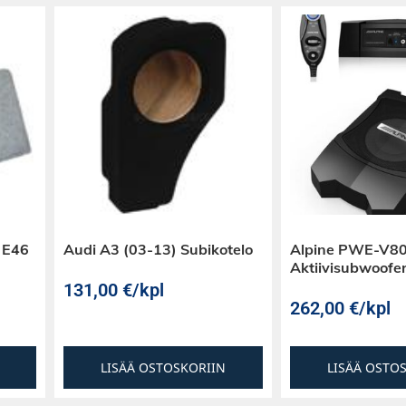
alkuperäinen
 E46
Audi A3 (03-13) Subikotelo
Alpine PWE-V80
Aktiivisubwoofe
131,00
€
/kpl
262,00
€
/kpl
LISÄÄ OSTOSKORIIN
LISÄÄ OSTO