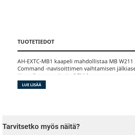
TUOTETIEDOT
AH-EXTC-MB1 kaapeli mahdollistaa MB W211 
Command -navisoittimen vaihtamisen jälkias
Kaapeli vastaa täysin OEM-laatua.
LUE LISÄÄ
Kaapeli kytketään tavaratilan vasemmalla puo
keskusyksikköön.
Asennuksessa tarvitaan soittimen taakse
rattikaukosäädinadapteri.
Tarvitsetko myös näitä?