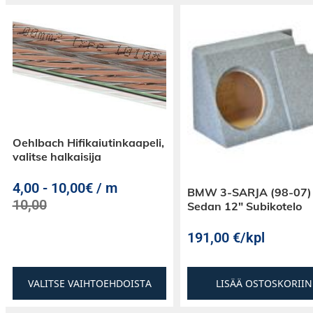
Kaapeli, jolla saadaan vaihdettua auton 
navisoitin jälkiasennussoittimeen
Pituus: 5 metriä
Sisältää antennikaapelin
OEM-laatua
Oehlbach Hifikaiutinkaapeli,
valitse halkaisija
4,00
-
10,00€ / m
BMW 3-SARJA (98-07)
10,00
Sedan 12″ Subikotelo
191,00
€
/kpl
VALITSE VAIHTOEHDOISTA
LISÄÄ OSTOSKORIIN