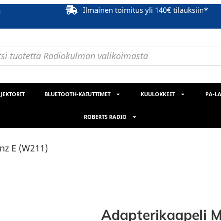
ä
Ilmainen toimitus yli 140€ tilauksiin*
JEKTORIT
BLUETOOTH-KAIUTTIMET
KUULOKKEET
PA-LA
ROBERTS RADIO
nz E (W211)
Adapterikaapeli 