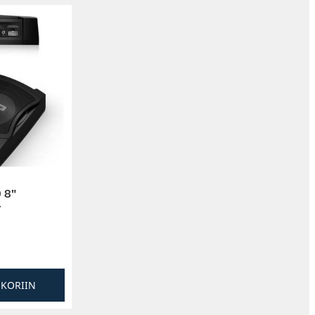
 8″
r
SKORIIN