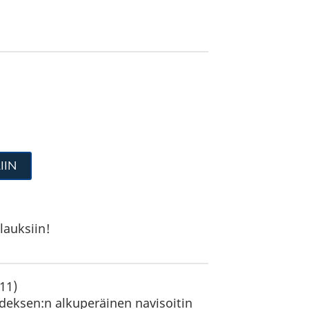
IIN
lauksiin!
11)
edeksen:n alkuperäinen navisoitin