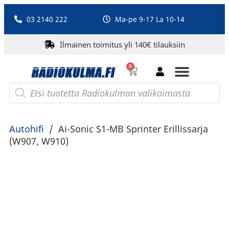
03 2140 222
Ma-pe 9-17 La 10-14
Ilmainen toimitus yli 140€ tilauksiin
0
Bluetooth-kaiuttimet
PA-laitteet ja karaoke
Roberts Radio
Autohifi
/
Ai-Sonic S1-MB Sprinter Erillissarja
(W907, W910)