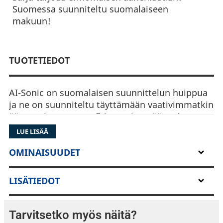
Suomessa suunniteltu suomalaiseen
makuun!
TUOTETIEDOT
AI-Sonic on suomalaisen suunnittelun huippua
ja ne on suunniteltu täyttämään vaativimmatkin
äänentoistotarpeet. Erinomainen äänenlaatu,
viimeistelty suunnittelu, sekä tarkkaan valitut
LUE LISÄÄ
komponentit takaavat puhtaan äänenlaadun
autoosi! Sarja sisältää asennuskehät.
OMINAISUUDET
Sopivuus: Mercedes Benz: W907 W910
LISÄTIEDOT
Tarvitsetko myös näitä?