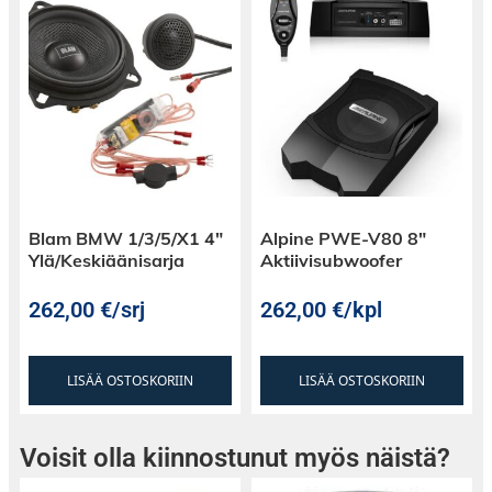
Blam BMW 1/3/5/X1 4″
Alpine PWE-V80 8″
Ylä/Keskiäänisarja
Aktiivisubwoofer
262,00
€
/srj
262,00
€
/kpl
LISÄÄ OSTOSKORIIN
LISÄÄ OSTOSKORIIN
Voisit olla kiinnostunut myös näistä?