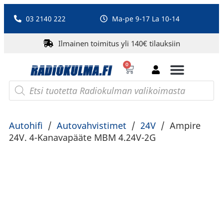
03 2140 222
Ma-pe 9-17 La 10-14
Ilmainen toimitus yli 140€ tilauksiin
0
Bluetooth-kaiuttimet
PA-laitteet ja karaoke
Roberts Radio
Autohifi
/
Autovahvistimet
/
24V
/
Ampire
24V. 4-Kanavapääte MBM 4.24V-2G