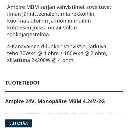
Ampire MBM sarjan vahvistimet soveltuvat
ilman jännitteenalentimia rekkoihin,
kuorma-autoihin ja moniin muihin
kohteisiin joissa on 24-voltin
sähköjärjestelmä.
4-Kanavainen d-luokan vahvistin, jatkuva
teho 70Wx4 @ 4 ohm / 100Wx4 @ 2 ohm,
sillattuna 2x200W @ 4 ohm.
TUOTETIEDOT
Ampire 24V. Monopääte MBM 4.24V-2G
Ampiren MBM-sarjan 24V vahvistimet käyvät
ilman jännitteenalentimia rekkoihin, kuorma-
LUE LISÄÄ