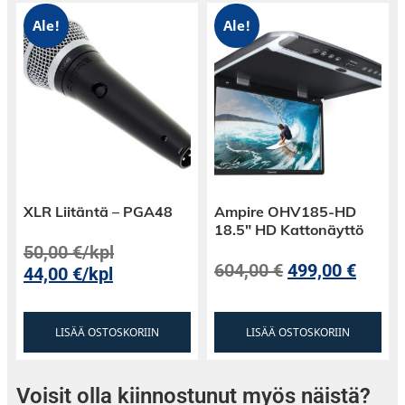
Ale!
Ale!
XLR Liitäntä – PGA48
Ampire OHV185-HD
18.5″ HD Kattonäyttö
50,00
€
/kpl
604,00
€
499,00
€
44,00
€
/kpl
LISÄÄ OSTOSKORIIN
LISÄÄ OSTOSKORIIN
Voisit olla kiinnostunut myös näistä?