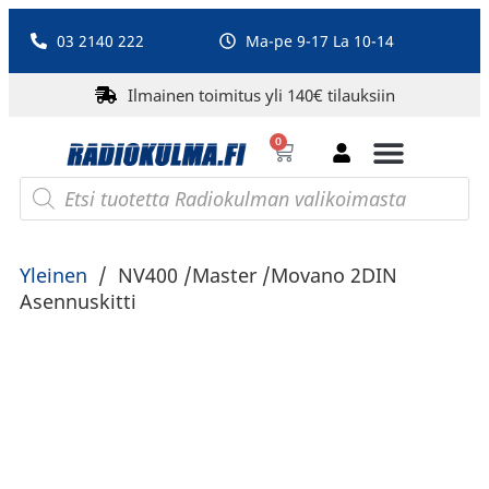
03 2140 222
Ma-pe 9-17 La 10-14
Ilmainen toimitus yli 140€ tilauksiin
0
Bluetooth-kaiuttimet
PA-laitteet ja karaoke
Roberts Radio
Yleinen
/
NV400 /Master /Movano 2DIN
Asennuskitti