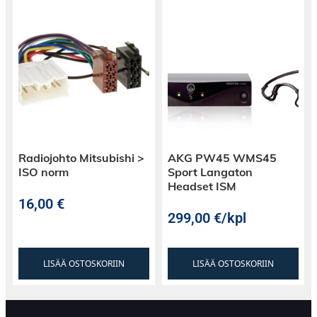
Radiojohto Mitsubishi >
AKG PW45 WMS45
ISO norm
Sport Langaton
Headset ISM
16,00
€
299,00
€
/kpl
LISÄÄ OSTOSKORIIN
LISÄÄ OSTOSKORIIN