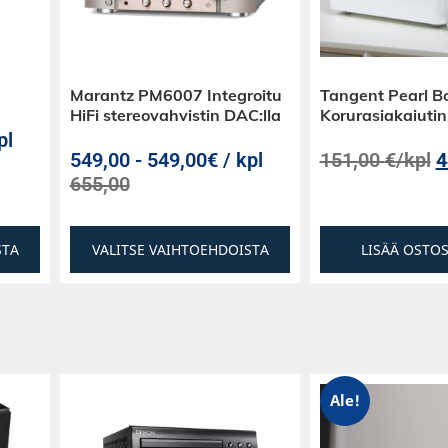
tiivikaiuttimia
sivahvistintilaan
nlähtöjä, tämä
enlaatua.
Marantz PM6007 Integroitu
Tangent Pearl B
HiFi stereovahvistin DAC:lla
Korurasiakaiutin
kymmenten
pl
lillä ja
549,00
-
549,00€ / kpl
151,00
€
/kpl
4
 ja se on
655,00
ta.
stusteho, Dolby
STA
VALITSE VAIHTOEHDOISTA
LISÄÄ OSTO
Ultra HD ja
A 50 on tehokas
eattereille.
Ale!