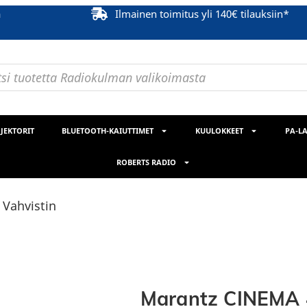
ä
Ilmainen toimitus yli 140€ tilauksiin*
JEKTORIT
BLUETOOTH-KAIUTTIMET
KUULOKKEET
PA-LA
ROBERTS RADIO
 Vahvistin
Marantz CINEMA 4