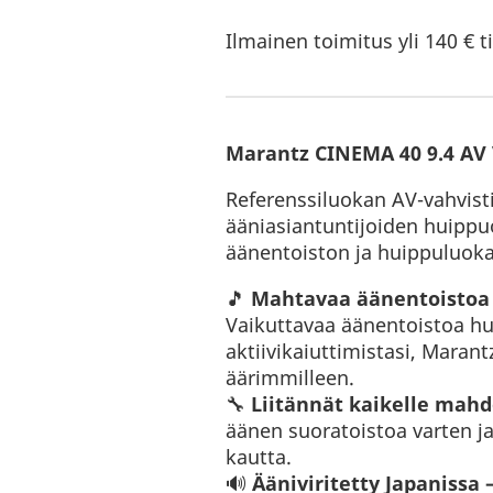
Ilmainen toimitus yli 140 € ti
Marantz CINEMA 40 9.4 AV
Referenssiluokan AV-vahvist
ääniasiantuntijoiden huippu
äänentoiston ja huippuluoka
🎵
Mahtavaa äänentoistoa k
Vaikuttavaa äänentoistoa hui
aktiivikaiuttimistasi, Maran
äärimmilleen.
🔧
Liitännät kaikelle mahdo
äänen suoratoistoa varten ja
kautta.
🔊
Ääniviritetty Japanissa 