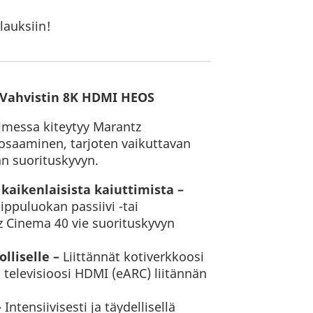
lauksiin!
 Vahvistin 8K HDMI HEOS
imessa kiteytyy Marantz
osaaminen, tarjoten vaikuttavan
n suorituskyvyn.
aikenlaisista kaiuttimista –
ppuluokan passiivi -tai
tz Cinema 40 vie suorituskyvyn
lliselle –
Liittännät kotiverkkoosi
 televisioosi HDMI (eARC) liitännän
–
Intensiivisesti ja täydellisellä