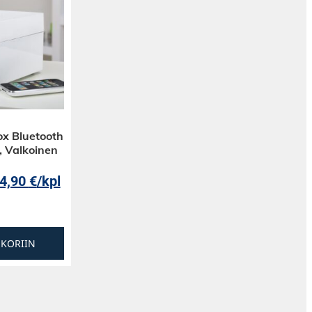
ox Bluetooth
, Valkoinen
4,90
€
/kpl
SKORIIN