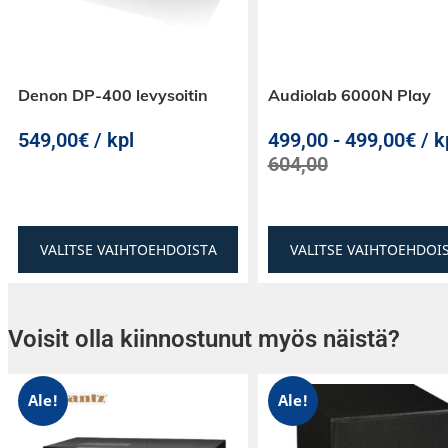
Cinema 50 tarjoaa ylivertaisen äänenlaadun ak
varten. Vahvistin voidaan kytkeä puhtaaseen e
jolloin pääteastepuoli ei kuormita esivahvisti
uusi ominaisuus parantaa huomattavasti ään
Denon DP-400 levysoitin
Audiolab 6000N Play
Marantz CINEMA -sarja on rakennettu vuosi
549,00€ / kpl
499,00
-
499,00€ / k
rikkaalle perinnölle, suunniteltu ajattomalla tyy
604,00
suunniteltu äärimmäistä suorituskykyä varten,
maailman vaativimpien kotiteattereiden perus
Huippuluokan 9.4-kanavainen 125 watin vahvi
VALITSE VAIHTOEHDOISTA
VALITSE VAIHTOEHDOI
Atmos, DTS:X, IMAX Enhanced ja Auro 3D, 8K 
HEOS® Sisäänrakennettu suoratoisto. CINEM
AV-vastaanotin erittäin suorituskykyisille kotit
Voisit olla kiinnostunut myös näistä?
Ale!
Ale!