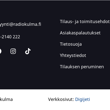
Tilaus- ja toimitusehdot
ynti@radiokulma.fi
Asiakaspalautukset
-2140 222
Tietosuoja
Yhteystiedot
Tilauksen peruminen
okulma
Verkkosivut:
Digijeti