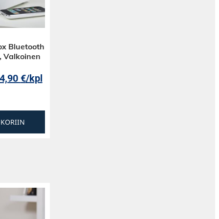
ox Bluetooth
, Valkoinen
4,90
€
/kpl
SKORIIN