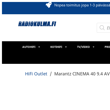
Nopea toimitus jopa 1-3 päiväss
AUTOHIFI
KOTIHIFI
TV/VIDEO
PRO
HiFi Outlet
/
Marantz CINEMA 40 9.4 AV