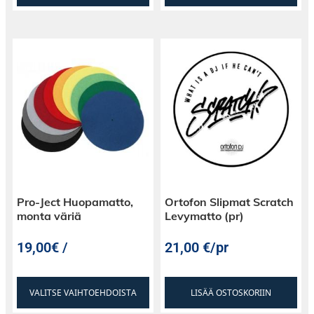
Pro-Ject Huopamatto,
Ortofon Slipmat Scratch
monta väriä
Levymatto (pr)
19,00€ /
21,00
€
/pr
VALITSE VAIHTOEHDOISTA
LISÄÄ OSTOSKORIIN