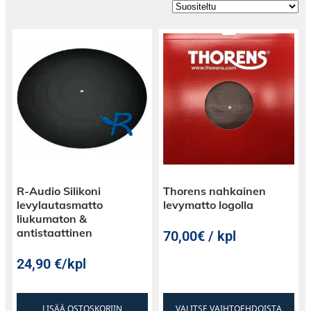
R-Audio Silikoni
Thorens nahkainen
levylautasmatto
levymatto logolla
liukumaton &
antistaattinen
70,00€ / kpl
24,90
€
/kpl
LISÄÄ OSTOSKORIIN
VALITSE VAIHTOEHDOISTA