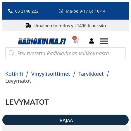
03 2140 222
Ma-pe 9-17 La 10-14
Ilmainen toimitus yli 140€ tilauksiin
0
Bluetooth-kaiuttimet
PA-laitteet ja karaoke
Roberts Radio
Kotihifi
/
Vinyylisoittimet
/
Tarvikkeet
/
Levymatot
LEVYMATOT
RAJAA